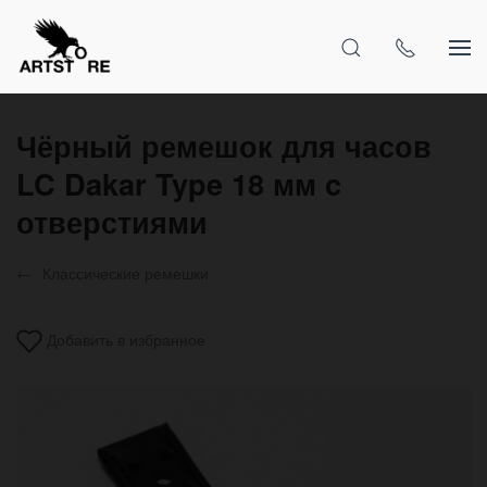
Чёрный ремешок для часов
LC Dakar Type 18 мм c
отверстиями
Классические ремешки
Добавить в избранное