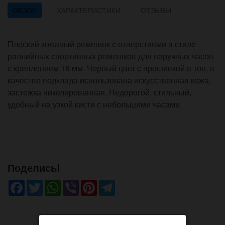
ОБЗОР
ХАРАКТЕРИСТИКИ
ОТЗЫВЫ
Плоский кожаный ремешок с отверстиями в стиле
раллийных спортивных ремешков для наручных часов
с креплением 18 мм. Черный цвет с прошивкой в тон, в
качестве подклада использована искусственная кожа,
застежка никелированная. Недорогой, стильный,
удобный на узкой кисти с небольшими часами.
Поделись!
Facebook
Twitter
WhatsApp
Viber
Pinterest
Telegram