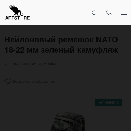
Нейлоновый ремешок NATO
18-22 мм зеленый камуфляж
Классические ремешки
Добавить в избранное
НОВИНКА!