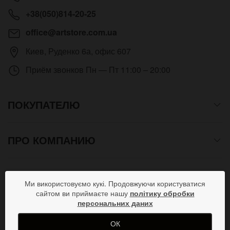
+38(050)814-20-25
office@artstore.com.ua
Киев
,
Руденко 6а, офис 607
Приём звонков
Пн — Пт 11:00 – 20:00
ПОКУПАТЕЛЮ
ПРО КОМПАНИЮ
СПОСОБЫ ОПЛАТЫ
Ми використовуємо кукі. Продовжуючи користуватися
сайтом ви приймаєте нашу
політику обробки
персональних даних
ПРИСОЕДИНЯЙСЯ В СОЦСЕТЯХ
ОК