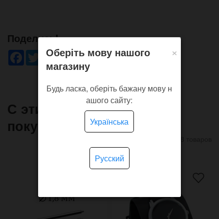
Поделись!
×
Оберіть мову нашого
Facebook
Twitter
WhatsApp
Viber
Pinterest
Telegram
магазину
Будь ласка, оберіть бажану мову н
ашого сайту:
С этим товаром часто
Українська
покупают
8 товаров
Русский