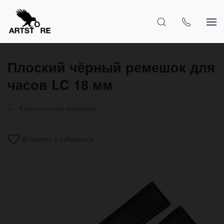
Плоский чёрный ремешок для
часов LC 18 мм
Классические ремешки
Добавить в избранное