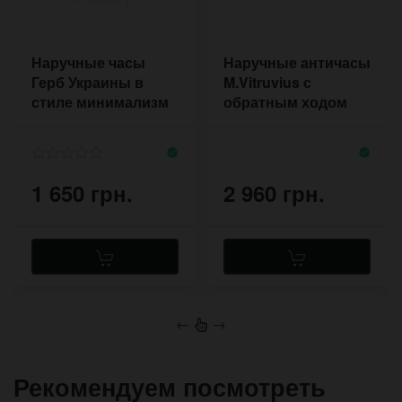
Наручные часы
Наручные античасы
Герб Украины в
M.Vitruvius с
стиле минимализм
обратным ходом
с красными
метками
1 650 грн.
2 960 грн.
←
→
Рекомендуем посмотреть