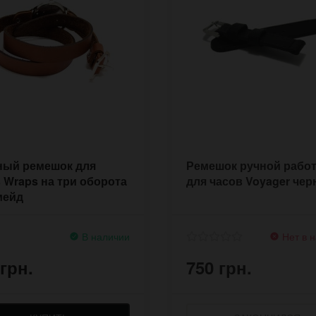
ный ремешок для
Ремешок ручной рабо
 Wraps на три оборота
для часов Voyager че
мейд
В наличии
Нет в 
 грн.
750 грн.