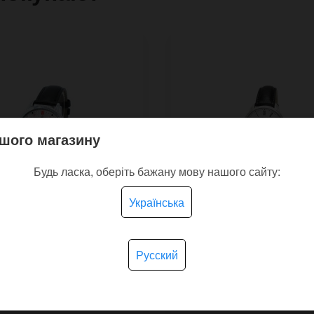
шого магазину
Будь ласка, оберіть бажану мову нашого сайту:
Українська
Русский
чные часы Мрия с
Наручные античасы
нком самого большого
Insomnia с обратным 
лёта
с римскими цифрами