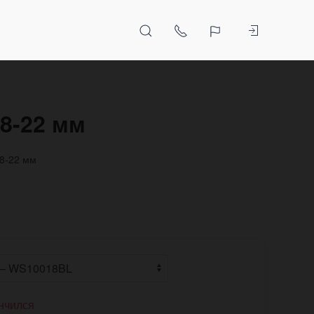
8-22 мм
8-22 мм
нчился