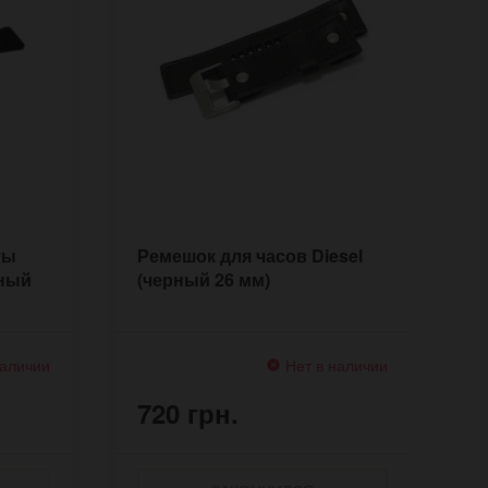
ты
Ремешок для часов Diesel
Р
рный
(черный 26 мм)
(
наличии
Нет в наличии
720 грн.
7