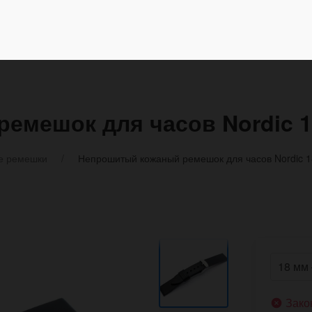
емешок для часов Nordic 1
е ремешки
Непрошитый кожаный ремешок для часов Nordic 1
Зако