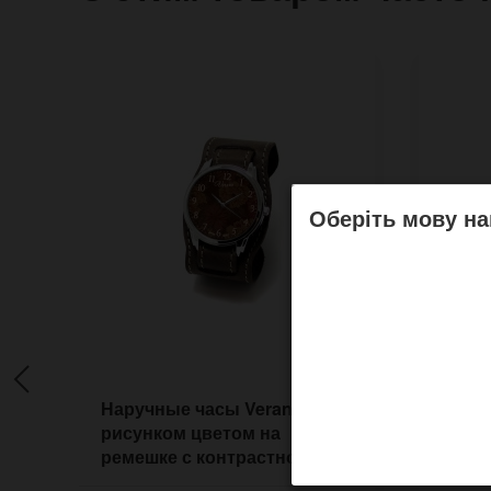
Оберіть мову на
Наручные часы Verano с
Нару
рисунком цветом на
рису
ремешке с контрастной
само
прошивкой