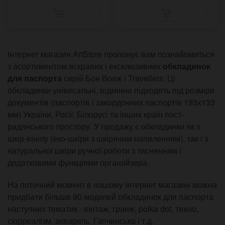
Інтернет магазин ArtStore пропонує вам познайомиться
з асортиментом яскравих і ексклюзивних
обкладинок
для паспорта
серій Бон Вояж і Travellers. Ці
обкладинки унівесальні, відмінно підходять під розміри
документів (паспортів і закордонних паспортів 193х133
мм) України, Росії, Білорусі та інших країн пост-
радянського простору. У продажу є обкладинки як з
шкір-вінілу (еко-шкіри з шкіряним напиленням), так і з
натуральної шкіри ручної роботи з тисненням і
додатковими функціями органайзера.
На поточний момент в нашому інтернет магазині можна
придбати більше 90 моделей обкладинок для паспорта
наступних тематик - вінтаж, гранж, polka dot, техно,
сюрреалізм, акварель, Гапчинська і т.д.