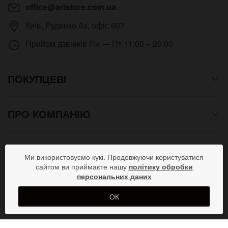
office@artstore.com.ua
Київ
,
Руденко 6а, офіс 607
Прийом дзвінків
Пн — Пт 11:00 – 20:00
ПОКУПЦЕВІ
ПРО КОМПАНІЮ
СПОСОБИ ОПЛАТИ
Ми використовуємо кукі. Продовжуючи користуватися
сайтом ви приймаєте нашу
політику обробки
персональних даних
ПРИЄДНУЙСЯ В СОЦМЕРЕЖАХ
ОК
Copyright © 2012- 2026 Всі права захищені. Магазин