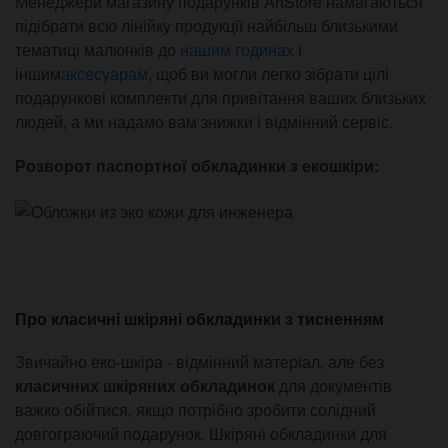
Менеджери магазину подарунків ArtStore намагаються
підібрати всю лінійку продукції найбільш близькими
тематиці малюнків до
нашим годинах
і
іншим
аксесуарам
, щоб ви могли легко зібрати цілі
подарункові комплекти для привітання ваших близьких
людей, а ми надамо вам знижки і відмінний сервіс.
Розворот паспортної обкладинки з екошкіри:
Про класичні шкіряні обкладинки з тисненням
Звичайно еко-шкіра - відмінний матеріал, але без
класичних шкіряних обкладинок
для документів
важко обійтися, якщо потрібно зробити солідний
довгограючий подарунок. Шкіряні обкладинки для