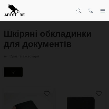
Шкіряні обкладинки
для документів
Одяг та аксесуари