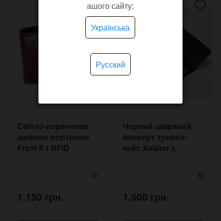
ашого сайту:
Українська
Русский
Світло-коричневе
Чорний шкіряний
шкіряне портмоне
конверт тревел-
Frant II з RFID
кейс Aviator з
відділеннями для
карт
1,150 грн.
1,500 грн.