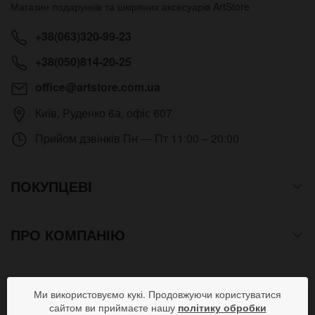
Магазин подарунків та шкіряних аксесуарів
ArtStore
+38(063)320-99-23
+38(050)814-20-25
office@artstore.com.ua
Київ
,
Руденко 6а, офіс 607
Прийом дзвінків
Пн — Пт 11:00 – 20:00
ПОКУПЦЕВІ
ПРО КОМПАНІЮ
СПОСОБИ ОПЛАТИ
Ми використовуємо кукі. Продовжуючи користуватися
сайтом ви приймаєте нашу
політику обробки