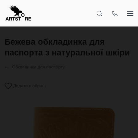
Бежева обкладинка для
паспорта з натуральної шкіри
Обкладинки для паспорту
Додати в обрані