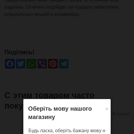
изделию. Отлично подойдет на подарок любителям
олдскульных вещей и хендмейда.
Поділись!
Facebook
Twitter
WhatsApp
Viber
Pinterest
Telegram
С этим товаром часто
покупают
×
Оберіть мову нашого
8 товари
магазину
Будь ласка, оберіть бажану мову н