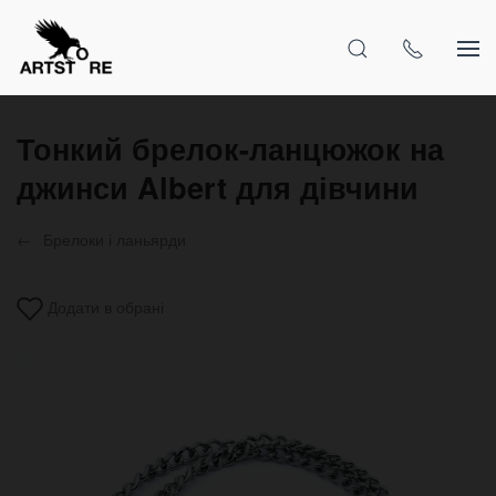
Тонкий брелок-ланцюжок на
джинси Albert для дівчини
Брелоки і ланьярди
Додати в обрані