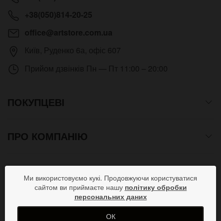
+38(050)814-20-25
office@artstore.com.ua
Київ
,
Руденко 6а, офіс 607
Прийом дзвінків
Пн — Пт 11:00 – 20:00
ПОКУПЦЕВІ
ПРО КОМПАНІЮ
СПОСОБИ ОПЛАТИ
Ми використовуємо кукі. Продовжуючи користуватися
сайтом ви приймаєте нашу
політику обробки
персональних даних
ПРИЄДНУЙСЯ В СОЦМЕРЕЖАХ
ОК