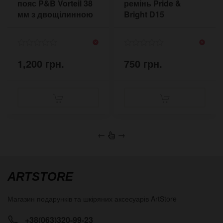
пояс P&B Vorteil 38
ремінь Pride &
мм з двощілинною
Bright D15
пряжкою
1,200 грн.
750 грн.
←
→
ARTSTORE
Магазин подарунків та шкіряних аксесуарів
ArtStore
+38(063)320-99-23