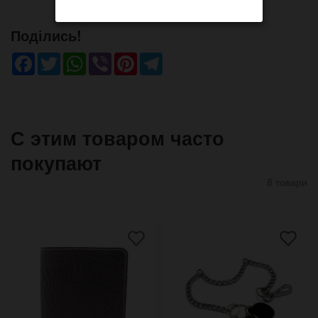
Поділись!
Facebook
Twitter
WhatsApp
Viber
Pinterest
Telegram
С этим товаром часто
покупают
8 товари