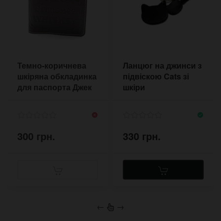
Темно-коричнева
Ланцюг на джинси з
шкіряна обкладинка
підвіскою Cats зі
для паспорта Джек
шкіри
Деніелс
300 грн.
330 грн.
←
→