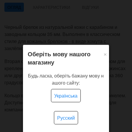
ОГЛЯД
ХАРАКТЕРИСТИКИ
ВІДГУКИ
Черный брелок из натуральной кожи с карабином и
заводным кольцом 35 мм. Выполнен в классическом
стиле для кожаных брелоков - в виде хомута с
заклёпкой около кольца.
×
Оберіть мову нашого
магазину
Вторая сторона дополнена подвижным карабином для
крепления ключей внутри рюкзака, на петлю в джинсах
или других местах. Головка карабина вертится на 360
Будь ласка, оберіть бажану мову н
градусов.
ашого сайту:
Кольцо выполнено из прочной стали, покрыто никелем.
Українська
Доступно нанесение логотипа и оптовый заказ для
компаний.
Русский