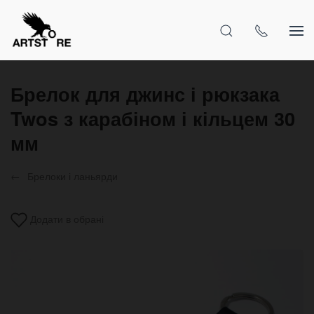
Брелок для джинс і рюкзака
Twos з карабіном і кільцем 30
мм
Брелоки і ланьярди
Додати в обрані