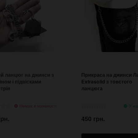
й ланцюг на джинси з
Прикраса на джинси Л
іном і підвісками
Extrasolid з товстого
трія
ланцюга
Немає в наявності
У на
грн.
450 грн.