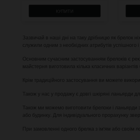
КУПИТИ
Зазвичай в наші дні на таку дрібницю як брелок ні
служили одним з необхідних атрибутів успішного і г
Основним сучасним застосуванням брелоків є рекл
майстерня виготовила кілька класичних варіантів 
Крім традиційного застосування ви можете викорис
Також у нас у продажу є довгі шкіряні ланьярди для
Також ми можемо виготовити брелоки і ланьярди з
або будинку. Для індивідуального прорахунку зве
При замовленні одного брелка з ім'ям або своїм л