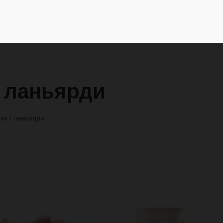
і ланьярди
ки і ланьярди