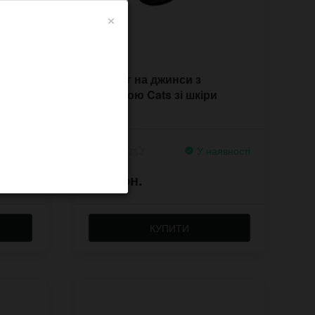
×
инс з
Ланцюг на джинси з
підвіскою Cats зі шкіри
явності
У наявності
330 грн.
КУПИТИ