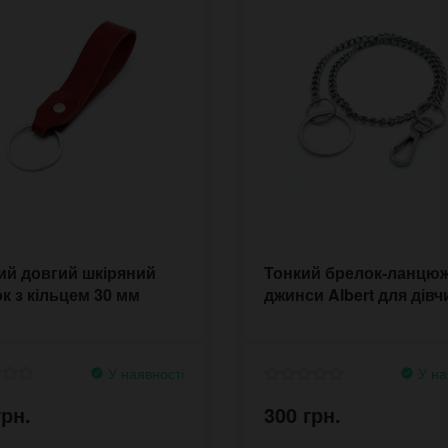
й довгий шкіряний
Тонкий брелок-ланцюж
к з кільцем 30 мм
джинси Albert для дівч
У наявності
У на
грн.
300 грн.