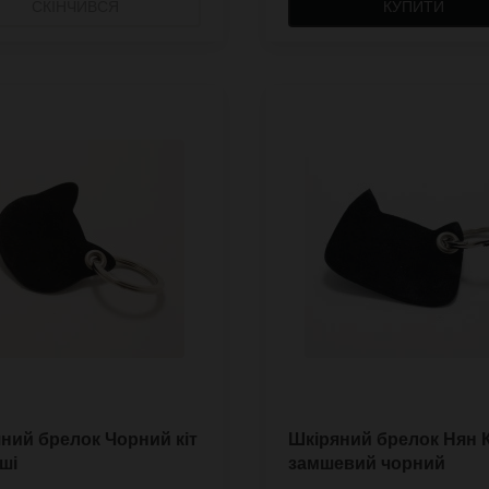
СКІНЧИВСЯ
КУПИТИ
ний брелок Чорний кіт
Шкіряний брелок Нян 
мші
замшевий чорний