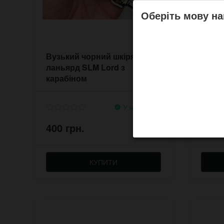
Оберіть мову на
Вузький чорний шкіряний
Широ
ланьярд SLM Lord з
ланья
карабіном
караб
У наявності
400 грн.
700 
КУПИТИ