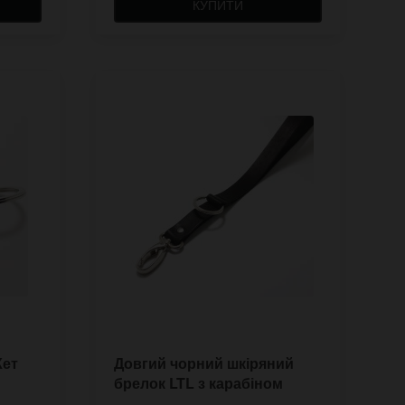
КУПИТИ
Кет
Довгий чорний шкіряний
брелок LTL з карабіном