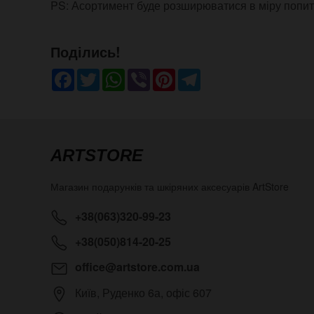
PS: Асортимент буде розширюватися в міру попит
Поділись!
Facebook
Twitter
WhatsApp
Viber
Pinterest
Telegram
ARTSTORE
Магазин подарунків та шкіряних аксесуарів
ArtStore
+38(063)320-99-23
+38(050)814-20-25
office@artstore.com.ua
Київ
,
Руденко 6а, офіс 607