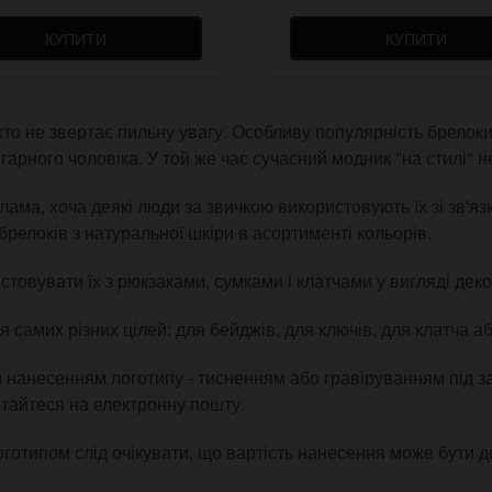
КУПИТИ
КУПИТИ
хто не звертає пильну увагу. Особливу популярність брелоки
арного чоловіка. У той же час сучасний модник "на стилі" не
ама, хоча деякі люди за звичкою використовують їх зі зв'яз
брелоків з натуральної шкіри в асортименті кольорів.
товувати їх з рюкзаками, сумками і клатчами у вигляді дек
 самих різних цілей: для бейджів, для ключів, для клатча або
 нанесенням логотипу - тисненням або гравіруванням під з
ртайтеся на електронну пошту.
оготипом слід очікувати, що вартість нанесення може бути д