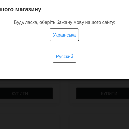
шого магазину
Будь ласка, оберіть бажану мову нашого сайту:
кий чорний шкіряний
Брелок ланцюг для дж
Українська
рд Lord2 з великим
карабіном Cord
іном
Русский
У наявності
У на
грн.
350 грн.
КУПИТИ
КУПИТИ