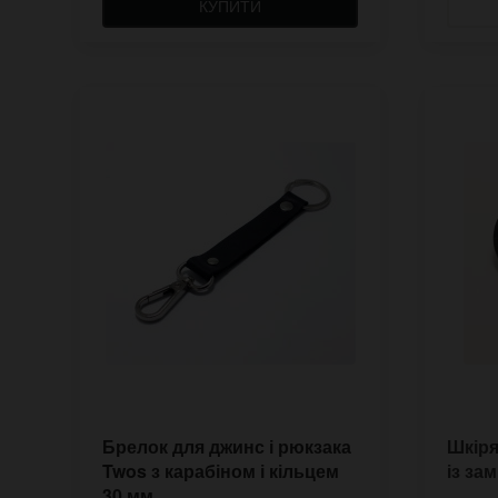
КУПИТИ
Брелок для джинс і рюкзака
Шкіря
Twos з карабіном і кільцем
із за
30 мм