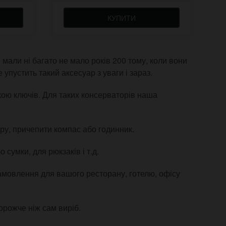
КУПИТИ
 мали ні багато не мало років 200 тому, коли вони
 упустить такий аксесуар з уваги і зараз.
кою ключів. Для таких консерваторів наша
ору, причепити компас або годинник.
 сумки, для рюкзаків і т.д.
амовлення для вашого ресторану, готелю, офісу
орожче ніж сам виріб.