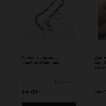
Ланцюг на джинси з
Довги
карабіном і кільцем
караб
Геоме
У наявності
350 грн.
395 