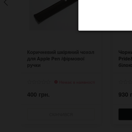
Коричневий шкіряний чохол
Чорн
для Apple Pen /фірмової
Pride
ручки
біло
Немає в наявності
400 грн.
930 
СКІНЧИВСЯ