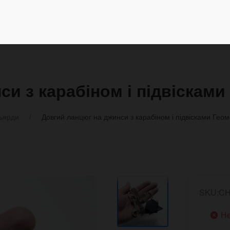
и з карабіном і підвісками
ньярди
Довгий ланцюг на джинси з карабіном і підвісками Геом
SKU:CH
Не