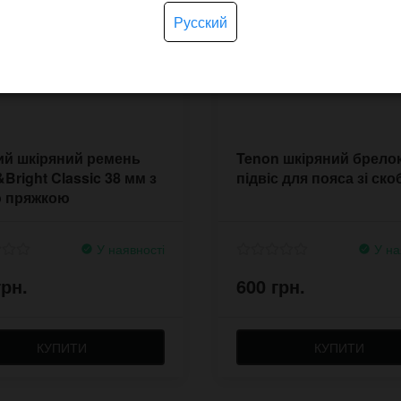
Русский
ий шкіряний ремень
Tenon шкіряний брело
&Bright Classic 38 мм з
підвіс для пояса зі ск
ю пряжкою
У наявності
У на
грн.
600 грн.
КУПИТИ
КУПИТИ