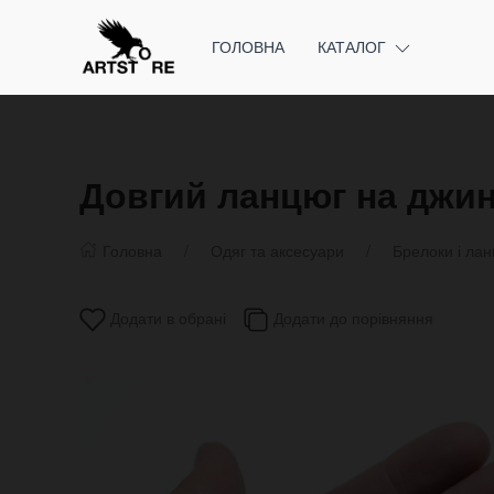
ГОЛОВНА
КАТАЛОГ
Довгий ланцюг на джинс
Головна
Одяг та аксесуари
Брелоки і ла
Додати в обрані
Додати до порівняння