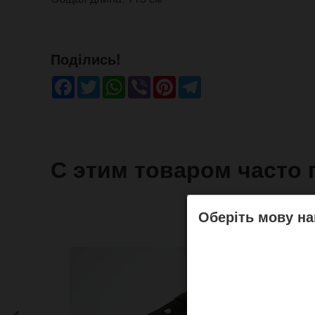
Поділись!
Facebook
Twitter
WhatsApp
Viber
Pinterest
Telegram
С этим товаром часто 
Оберіть мову на