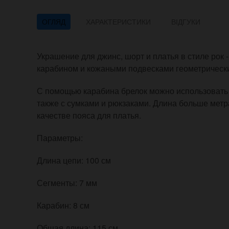
ОГЛЯД
ХАРАКТЕРИСТИКИ
ВІДГУКИ
Украшение для джинс, шорт и платья в стиле рок 
карабином и кожаными подвесками геометрически
С помощью карабина брелок можно использовать 
также с сумками и рюкзаками. Длина больше метра
качестве пояса для платья.
Параметры:
Длина цепи: 100 см
Сегменты: 7 мм
Карабин: 8 см
Общая длина: 115 см