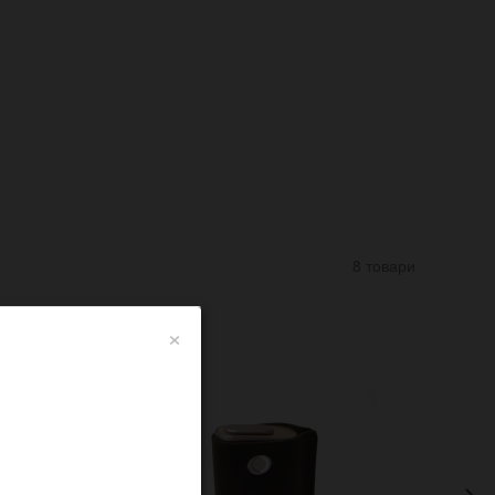
8 товари
×