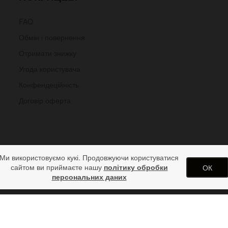
FAQ
Обмін і повернення
Отримати знижку
Угода користувача
Конфендеційність
Договір оферта
Ми використовуємо кукі. Продовжуючи користуватися
сайтом ви приймаєте нашу
політику обробки
ОК
персональних даних
абіном і підвісками Геометрія
арунків від дизайн студії ArtStore. Використання матеріалів сайту 