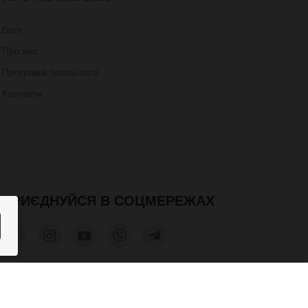
Блог
Про нас
Програма лояльності
Контакти
ПРИЄДНУЙСЯ В СОЦМЕРЕЖАХ
395 грн.
КУПИТИ
допускається лише при отриманні письмового дозволу