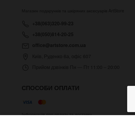
Магазин подарунків та шкіряних аксесуарів
ArtStore
+38(063)320-99-23
+38(050)814-20-25
office@artstore.com.ua
Київ
,
Руденко 6а, офіс 607
Прийом дзвінків
Пн — Пт 11:00 – 20:00
СПОСОБИ ОПЛАТИ
Інформація про оплату та доставку
Довгий ланцюг на джинси з кар
Copyright © 2012- 2026 Всі права захищені. Магазин под