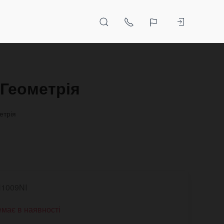
 Геометрія
етрія
1009NI
має в наявності