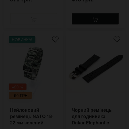
НОВИНКА!
–20 %
–50 ГРН.
Нейлоновий
Чорний ремінець
ремінець NATO 18-
для годинника
22 мм зелений
Dakar Elephant c
камуфляж
отворами