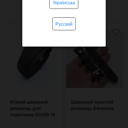
Українська
Русский
М'який шкіряний
Шкіряний простий
ремінець для
ремінець Elements
годинника G1040 16
мм без прошивки