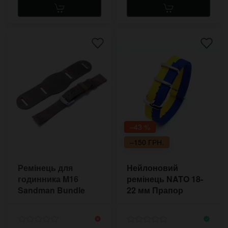
–43 %
–150 ГРН.
Ремінець для
Нейлоновий
годинника M16
ремінець NATO 18-
Sandman Bundle
22 мм Прапор
України