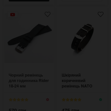
Чорний ремінець
Шкіряний
для годинника Rider
коричневий
18-24 мм
ремінець NATO
Pride&Bright 18-22
мм
570 грн.
475 грн.