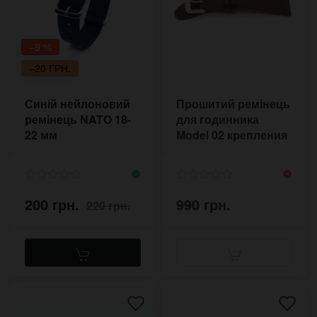
–9 %
–20 ГРН.
Синій нейлоновий
Прошитий ремінець
ремінець NATO 18-
для годинника
22 мм
Model 02 крепления
20-24 мм
200 грн.
990 грн.
220 грн.