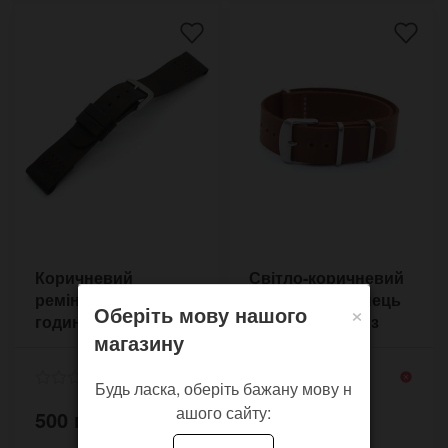
Коричневий
Світло-коричневий
ремінець для
шкіряний ремінець
×
Оберіть мову нашого
годинника Sandman
NATO 18-22 мм з
магазину
DB 20-24 мм
бежевою
прошивкою
Будь ласка, оберіть бажану мову н
ашого сайту:
500 грн.
475 грн.