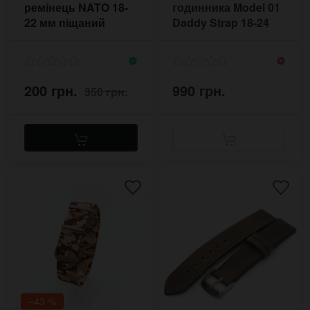
ремінець NATO 18-
годинника Model 01
22 мм піщаний
Daddy Strap 18-24
камуфляж
мм оливковий
200 грн.
990 грн.
350 грн.
–43 %