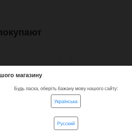
покупают
шого магазину
Будь ласка, оберіть бажану мову нашого сайту:
Українська
Русский