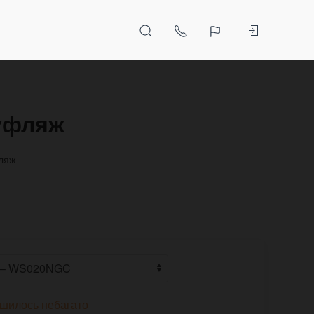
муфляж
ляж
шилось небагато