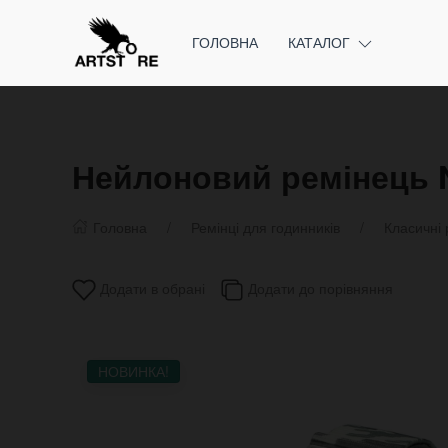
ГОЛОВНА
КАТАЛОГ
Нейлоновий ремінець 
Головна
Ремінці для годинників
Класичні 
Додати в обрані
Додати до порівняння
НОВИНКА!