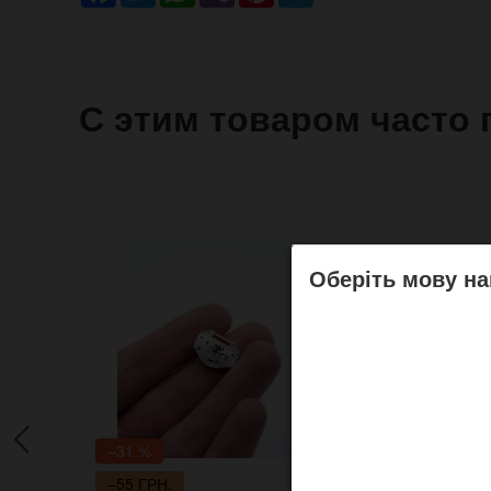
С этим товаром часто 
Оберіть мову на
–31 %
–55 ГРН.