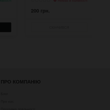
явності
Немає в наявності
200 грн.
2
СКІНЧИВСЯ
ПРО КОМПАНІЮ
Блог
Про нас
Програма лояльності