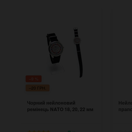
–9 %
–20 ГРН.
Чорний нейлоновий
Нейл
ремінець NATO 18, 20, 22 мм
прапо