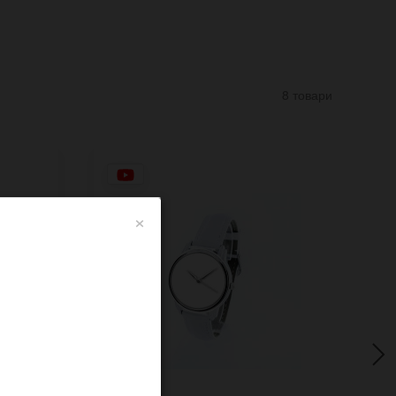
8 товари
×