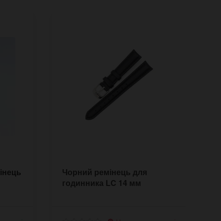
інець
Чорний ремінець для
Н
годинника LC 14 мм
1