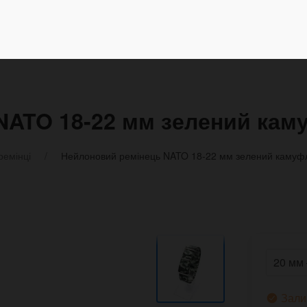
NATO 18-22 мм зелений ка
ремінці
Нейлоновий ремінець NATO 18-22 мм зелений камуф
Зали