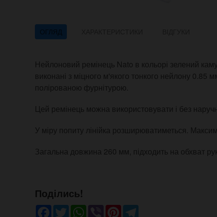
ОГЛЯД
ХАРАКТЕРИСТИКИ
ВІДГУКИ
Нейлоновий ремінець Nato в кольорі зелений каму
виконані з міцного м'якого тонкого нейлону 0.85
полірованою фурнітурою.
Цей ремінець можна використовувати і без наручн
У міру попиту лінійка розширюватиметься. Максим
Загальна довжина 260 мм, підходить на обхват рук
Поділись!
Facebook
Twitter
WhatsApp
Viber
Pinterest
Telegram