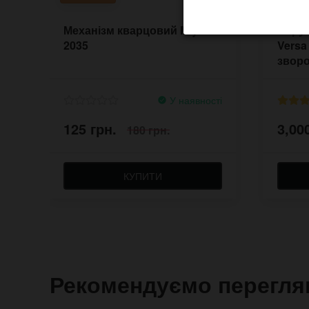
Механізм кварцовий Miyota
Наруч
2035
Versa
зворо
У наявності
125 грн.
3,00
180 грн.
КУПИТИ
Рекомендуємо перегля