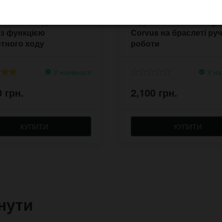
ний антігодинник Vice
Годинник Pride & Brigh
 з функцією
Corvus на браслеті руч
тного ходу
роботи
У наявності
У на
0 грн.
2,100 грн.
КУПИТИ
КУПИТИ
нути