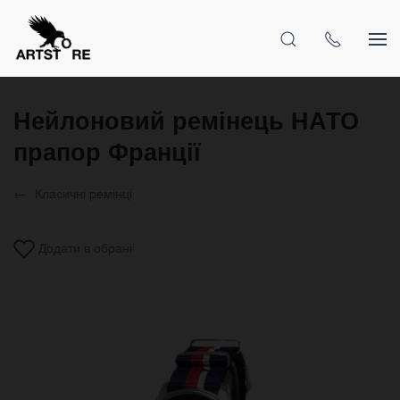
Нейлоновий ремінець НАТО
прапор Франції
Класичні ремінці
Додати в обрані