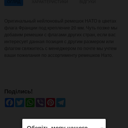
ОГЛЯД
ХАРАКТЕРИСТИКИ
ВІДГУКИ
Оригинальный нейлоновый ремешок НАТО в цветах
флага Франции под крепление 20 мм. Чуть позже мы
добавим ремешки с флагами других стран, если вас
интересует данная позиция с другим размером или
флагом свяжитесь с менеджером по почте мы учтем
ваши пожелания по ассортименту ремешков Нато.
Поділись!
Facebook
Twitter
WhatsApp
Viber
Pinterest
Telegram
×
Оберіть мову нашого