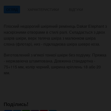
ОГЛЯД
ХАРАКТЕРИСТИКИ
ВІДГУКИ
Плоский недорогий шкіряний ремінець Dakar Elephant з
наскрізними отворами в стилі ралі. Складається з двох
шарів шкіри, верх теляча шкіра з малюнком шкіра
слона (флотар), низ - підкладкова шкіра шевро коза.
Виготовлений з м'якої тонкої шкіри без подіуму. Пряжка
- нержавіюча штампована. Довжина стандартна -
75+115 мм, колір чорний, ширина кріплень 18 або 20
мм.
Поділись!