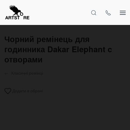
Чорний ремінець для
годинника Dakar Elephant c
отворами
Класичні ремінці
Додати в обрані