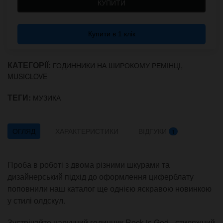
КУПИТИ
Купити в 1 клік
КАТЕГОРІЇ:
,
ГОДИННИКИ НА ШИРОКОМУ РЕМІНЦІ
MUSICLOVE
ТЕГИ:
МУЗИКА
ОГЛЯД
ХАРАКТЕРИСТИКИ
ВІДГУКИ
1
Проба в роботі з двома різними шкурами та
дизайнерський підхід до оформлення циферблату
поповнили наш каталог ще однією яскравою новинкою
у стилі олдскул.
Зустрічайте наручний годинник Rock is God - стиляжний