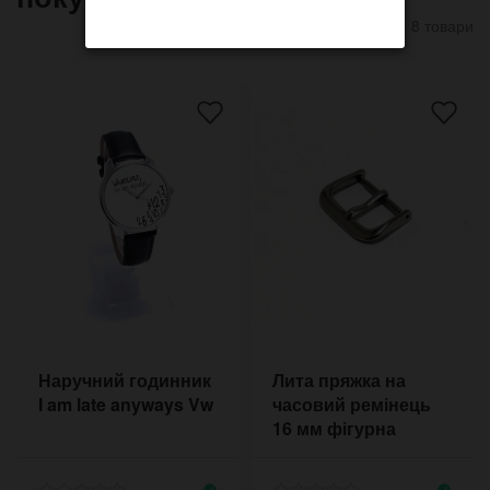
8 товари
Наручний годинник
Лита пряжка на
I am late anyways Vw
часовий ремінець
16 мм фігурна