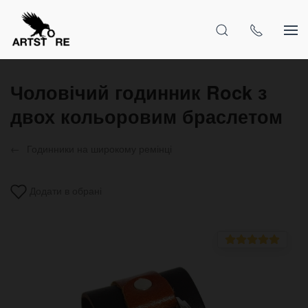
Чоловічий годинник Rock з
двох кольоровим браслетом
Годинники на широкому ремінці
Додати в обрані