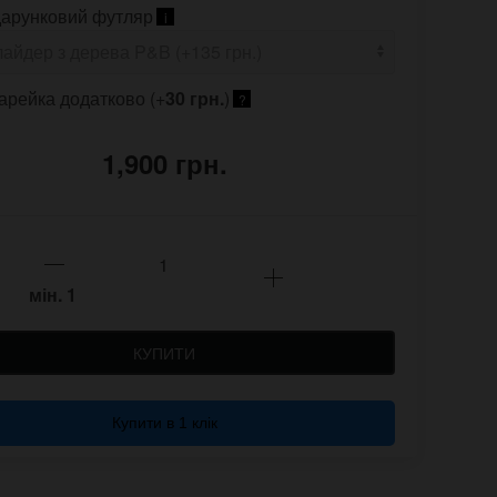
арунковий футляр
i
арейка додатково (+
30 грн.
)
?
1,900 грн.
мін.
1
КУПИТИ
Купити в 1 клік