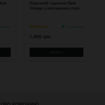
sdom
Наручний годинник Dark
Н
Vintage у вінтажному стилі
D
явності
У наявності
1,900 грн.
1
КУПИТИ
ПРО КОМПАНІЮ