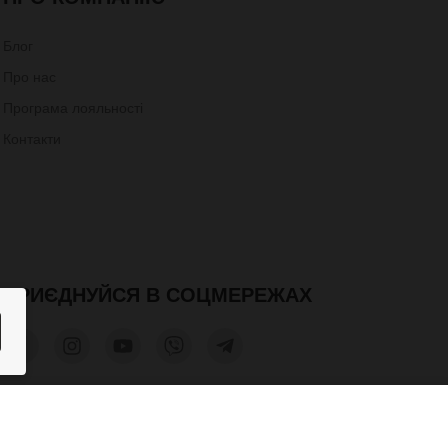
Блог
Про нас
Програма лояльності
Контакти
ПРИЄДНУЙСЯ В СОЦМЕРЕЖАХ
1,900 грн.
КУПИТИ
допускається лише при отриманні письмового дозволу