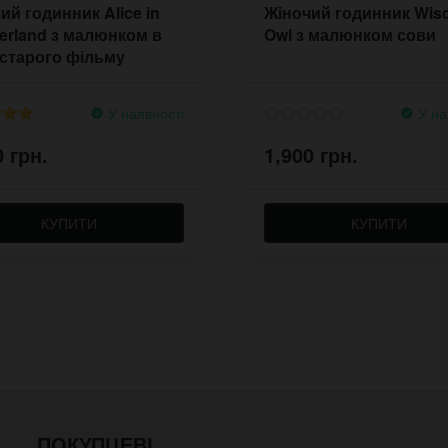
ий годинник Alice in
Жіночий годинник Wi
rland з малюнком в
Owl з малюнком сови
 старого фільму
ор
У наявності
У на
0 грн.
1,900 грн.
КУПИТИ
КУПИТИ
ПОКУПЦЕВІ