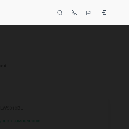
леті
LW5010BL
упно к замовленню