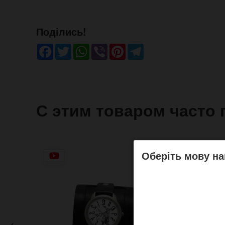
Поділись!
Facebook
Twitter
WhatsApp
Viber
Pinterest
Telegram
С этим товаром часто 
Оберіть мову на