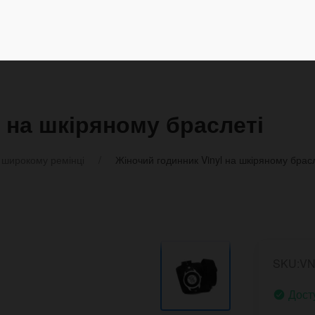
 на шкіряному браслеті
 широкому ремінці
Жіночий годинник Vinyl на шкіряному брас
SKU:VN
Дост