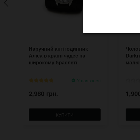
Наручний антігодинник
Чолов
Аліса в країні чудес на
Darkn
широкому браслеті
малю
У наявності
2,980 грн.
1,90
КУПИТИ