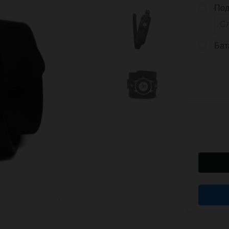
Под
Бат