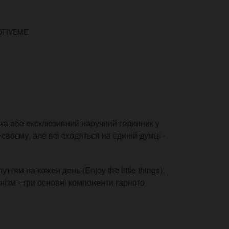
TIVEME
ка або ексклюзивний наручний годинник у
своєму, але всі сходяться на єдиній думці -
тям на кожен день (Enjoy the little things),
нізм - три основні компоненти гарного