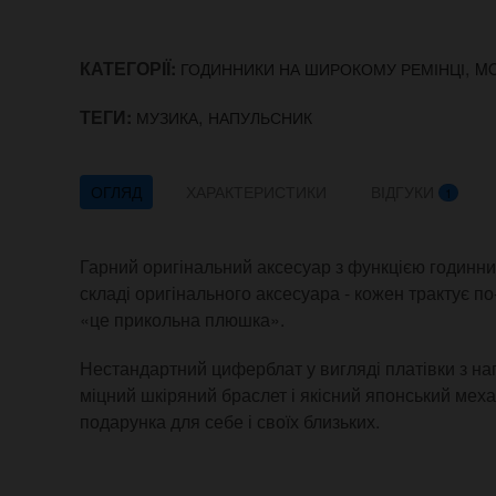
КАТЕГОРІЇ:
,
ГОДИННИКИ НА ШИРОКОМУ РЕМІНЦІ
MO
ТЕГИ:
,
МУЗИКА
НАПУЛЬСНИК
ОГЛЯД
ХАРАКТЕРИСТИКИ
ВІДГУКИ
1
Гарний оригінальний аксесуар з функцією годинни
складі оригінального аксесуара - кожен трактує по-
«це прикольна плюшка».
Нестандартний циферблат у вигляді платівки з напут
міцний шкіряний браслет і якісний японський меха
подарунка для себе і своїх близьких.