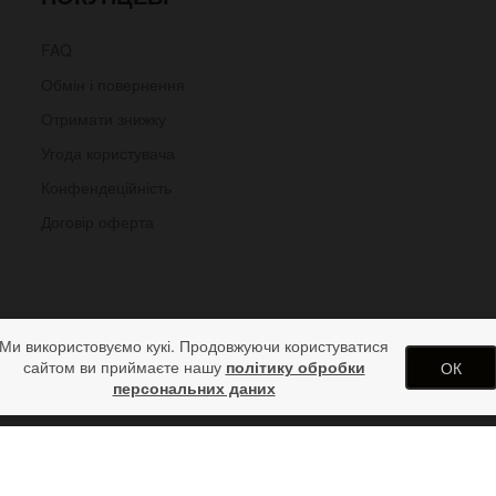
FAQ
Обмін і повернення
Отримати знижку
Угода користувача
Конфендеційність
Договір оферта
Ми використовуємо кукі. Продовжуючи користуватися
сайтом ви приймаєте нашу
політику обробки
ОК
персональних даних
ряному браслеті
арунків від дизайн студії ArtStore. Використання матеріалів сайту 