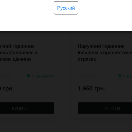
Русский
ічий годинник
Наручний годинник
ess Consumes з
Insomnia з браслетом 
нком дівчини
стразах
У наявності
У на
0 грн.
1,950 грн.
КУПИТИ
КУПИТИ