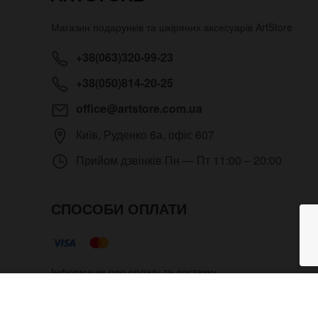
Магазин подарунків та шкіряних аксесуарів
ArtStore
+38(063)320-99-23
+38(050)814-20-25
office@artstore.com.ua
Київ
,
Руденко 6а, офіс 607
Прийом дзвінків
Пн — Пт 11:00 – 20:00
СПОСОБИ ОПЛАТИ
Інформація про оплату та доставку
Жіночий годинник Vinyl на шкі
Copyright © 2012- 2026 Всі права захищені. Магазин под