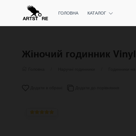
ГОЛОВНА
КАТАЛОГ
Жіночий годинник Vinyl
Головна
Наручні годинники
Годинники на
Додати в обрані
Додати до порівняння