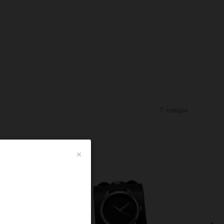
7 товари
×