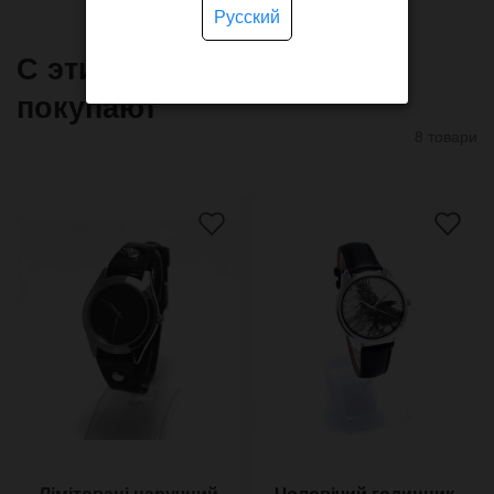
Русский
С этим товаром часто
покупают
8 товари
Лімітовані наручний
Чоловічий годинник