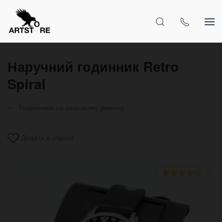
Наручний годинник Retro
Spiral
Годинники на широкому ремінці
Додати в обрані