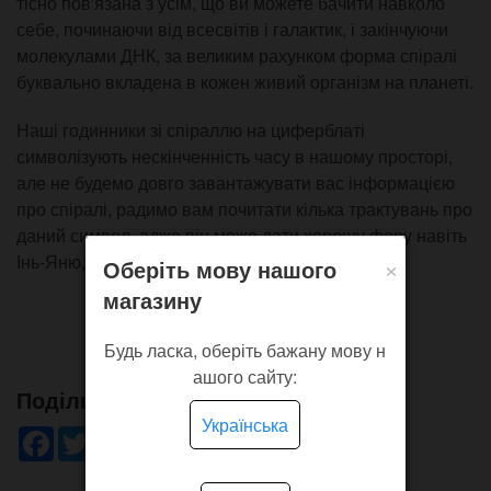
тісно пов'язана з усім, що ви можете бачити навколо
себе, починаючи від всесвітів і галактик, і закінчуючи
молекулами ДНК, за великим рахунком форма спіралі
буквально вкладена в кожен живий організм на планеті.
Наші годинники зі спіраллю на циферблаті
символізують нескінченність часу в нашому просторі,
але не будемо довго завантажувати вас інформацією
про спіралі, радимо вам почитати кілька трактувань про
даний символ, адже він може дати хорошу фору навіть
×
Інь-Яню, але це вже інша історія.
Оберіть мову нашого
магазину
Будь ласка, оберіть бажану мову н
ашого сайту:
Поділись!
Українська
Facebook
Twitter
WhatsApp
Viber
Pinterest
Telegram