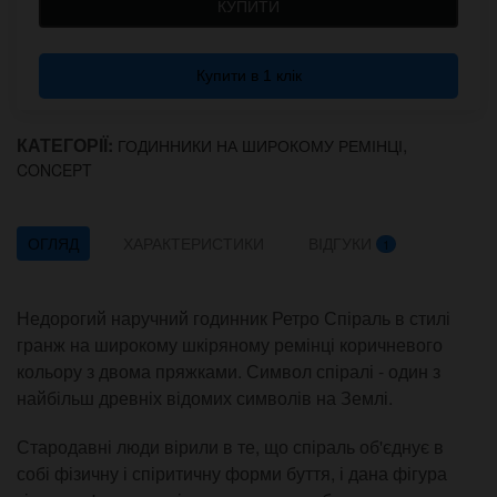
КУПИТИ
Купити в 1 клік
КАТЕГОРІЇ:
,
ГОДИННИКИ НА ШИРОКОМУ РЕМІНЦІ
CONCEPT
ОГЛЯД
ХАРАКТЕРИСТИКИ
ВІДГУКИ
1
Недорогий наручний годинник Ретро Спіраль в стилі
гранж на широкому шкіряному ремінці коричневого
кольору з двома пряжками. Символ спіралі - один з
найбільш древніх відомих символів на Землі.
Стародавні люди вірили в те, що спіраль об'єднує в
собі фізичну і спіритичну форми буття, і дана фігура