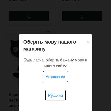
×
Оберіть мову нашого
магазину
Будь ласка, оберіть бажану мову н
ашого сайту:
Українська
Дерев'яний
Русский
настінний
антігодинник Венге
Кіт