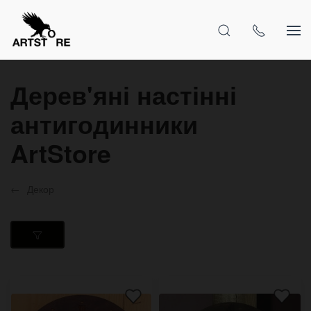
Дерев'яні настінні
антигодинники
ArtStore
Декор