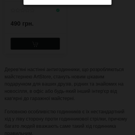
490 грн.
Дерев'яні настінні антигодинники, що розробляються
майстернею ArtStore, стануть новим цікавим
подарунком для ваших друзів, рідних та знайомих на
новосілля, в офіс або будь-який інший інтер'єр від
кав'ярні до гаражної майстерні.
Головною особливістю годинників є їх нестандартний
хід у ліву сторону проти годинникової стрілки, причому
багато людей вважають саме такий хід годинника
правильним.