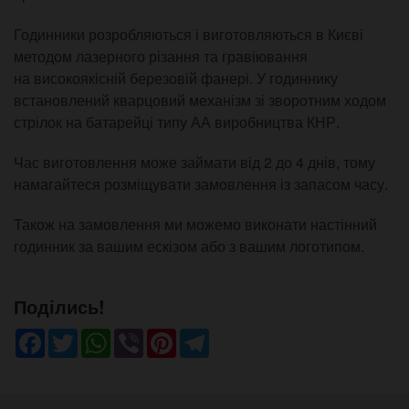
Годинники розробляються і виготовляються в Києві
методом лазерного різання та гравіювання
на високоякісній березовій фанері. У годиннику
встановлений кварцовий механізм зі зворотним ходом
стрілок на батарейці типу АА виробництва КНР.
Час виготовлення може займати від 2 до 4 днів, тому
намагайтеся розміщувати замовлення із запасом часу.
Також на замовлення ми можемо виконати настінний
годинник за вашим ескізом або з вашим логотипом.
Поділись!
Facebook
Twitter
WhatsApp
Viber
Pinterest
Telegram