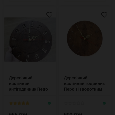
Дерев'яний
Дерев'яний
настінний
настінний годинник
антігодинник Retro
Перо зі зворотним
Motus
ходом
565 грн.
600 грн.