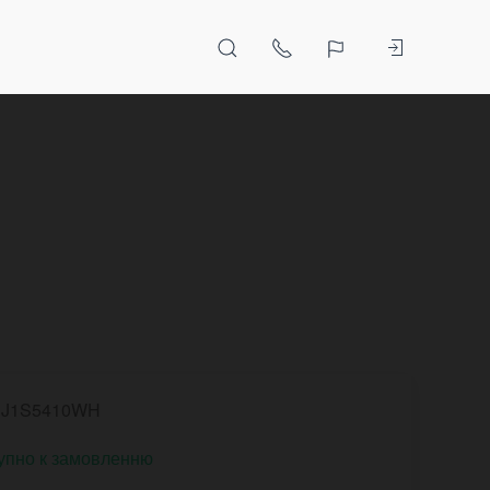
NJ1S5410WH
упно к замовленню