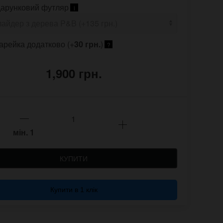
арунковий футляр
i
арейка додатково (+
30 грн.
)
?
1,900 грн.
мін.
1
КУПИТИ
Купити в 1 клік