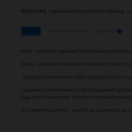
КАТЕГОРІЇ:
,
ГОДИННИКИ НА ШИРОКОМУ РЕМІНЦІ
C
ОГЛЯД
ХАРАКТЕРИСТИКИ
ВІДГУКИ
2
Kanji - наручний годинник з японським циферблато
Кандзі - китайські ієрогліфи, які використовують у 
Циферблат виконаний у фіді прапора Японії із в
Годинник встановлений на білий шкіряний браслет
будь-який наш каталог, включно класичний вузьки
Для заміни браслета – вкажіть це у коментарі до 