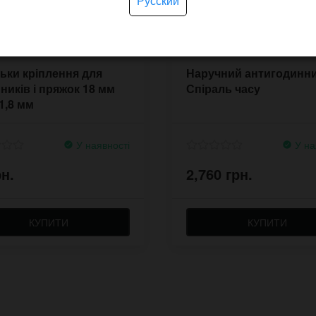
Русский
ки кріплення для
Наручний антигодинн
ників і пряжок 18 мм
Спіраль часу
 1,8 мм
У наявності
У на
рн.
2,760 грн.
КУПИТИ
КУПИТИ