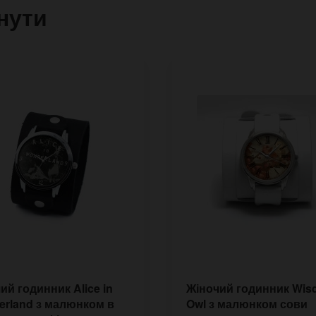
нути
ий годинник Alice in
Жіночий годинник Wi
rland з малюнком в
Owl з малюнком сови