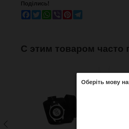
Поділись!
Facebook
Twitter
WhatsApp
Viber
Pinterest
Telegram
С этим товаром часто 
Оберіть мову на