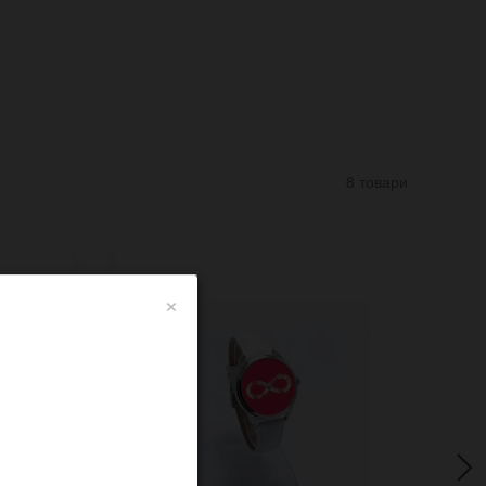
8 товари
×