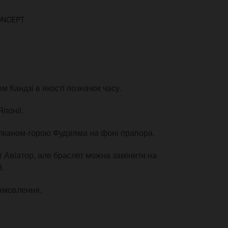
ONCEPT
м Кандзі в якості позначок часу.
Японії.
улканом-горою Фудзіяма на фоні прапора.
 Авіатор, але браслет можна замінити на
й.
замовлення.