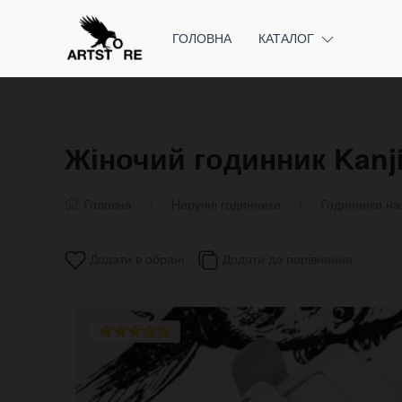
ГОЛОВНА
КАТАЛОГ
Жіночий годинник Kanji
Головна
Наручні годинники
Годинники на
Додати в обрані
Додати до порівняння