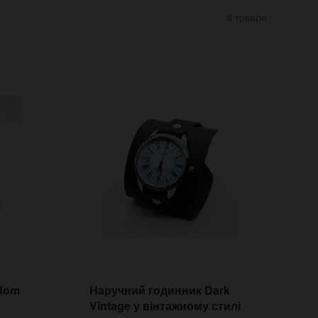
8 товари
sdom
Наручний годинник Dark
Н
Vintage у вінтажному стилі
D