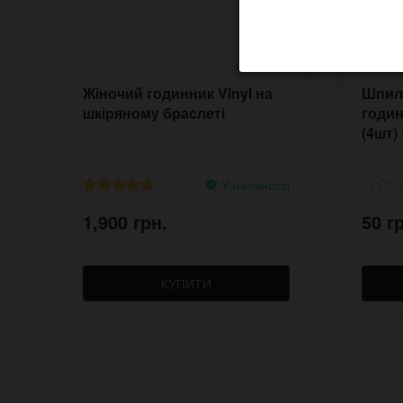
Жіночий годинник Vinyl на
Шпиль
шкіряному браслеті
годин
(4шт)
У наявності
1,900 грн.
50 г
КУПИТИ