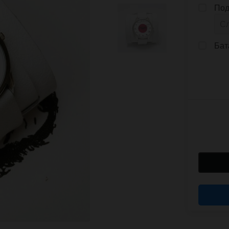
Под
Бат