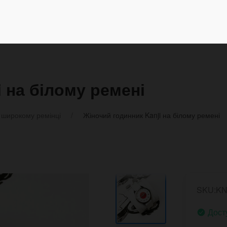
 на білому ремені
 широкому ремінці
Жіночий годинник Kanji на білому ремені
SKU:K
Дост