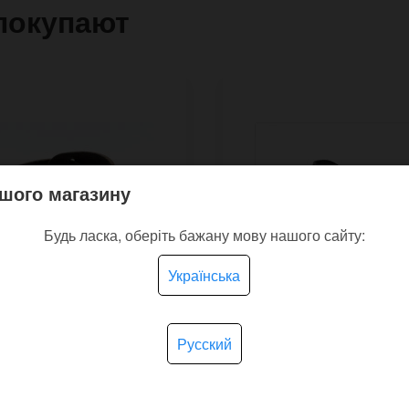
покупают
шого магазину
Будь ласка, оберіть бажану мову нашого сайту:
Українська
Русский
кий коричневий
Великий шкіряний бра
ець Yband для
Aviator SE 22 мм для