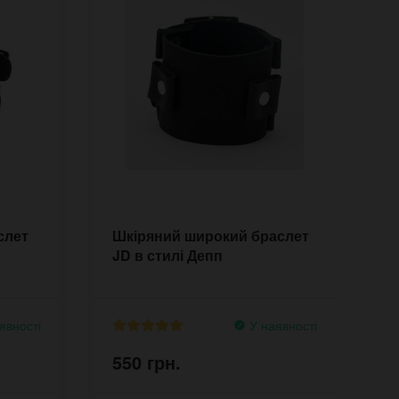
слет
Шкіряний широкий браслет
Ч
JD в стилі Депп
н
C
явності
У наявності
550 грн.
5