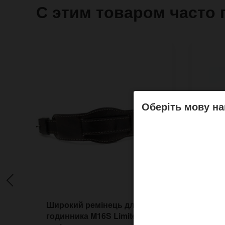
С этим товаром часто 
Оберіть мову на
Широкий ремінець для
Широ
годинника M16S Limited Nut
ремін