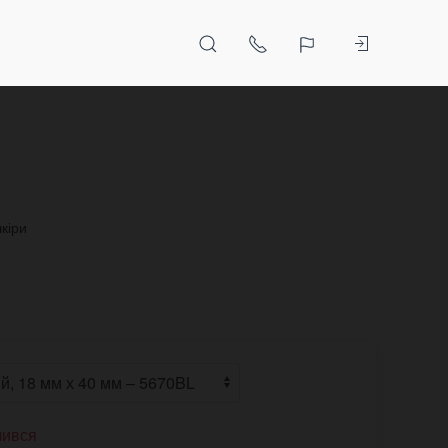
кіри
чився