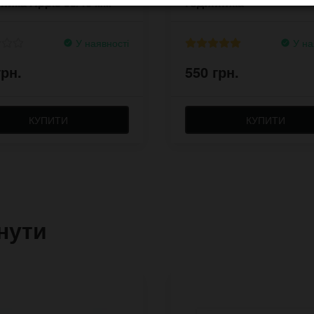
ника Apple 38/40 мм
годинника
У наявності
У на
грн.
550 грн.
КУПИТИ
КУПИТИ
нути