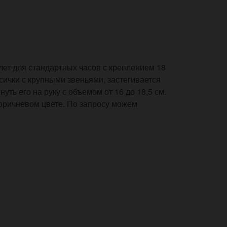
ет для стандартных часов с креплением 18
сички с крупными звеньями, застегивается
нуть его на руку с объемом от 16 до 18,5 см.
коричневом цвете. По запросу можем