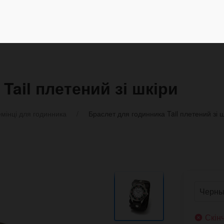
Tail плетений зі шкіри
мінці для годинника
Браслет для годинника Tail плетений зі ш
Скін