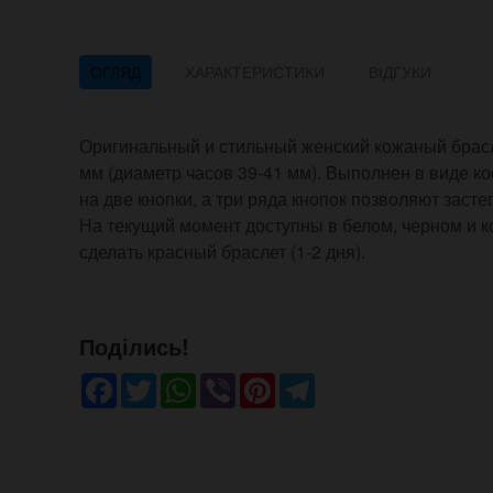
ОГЛЯД
ХАРАКТЕРИСТИКИ
ВІДГУКИ
Оригинальный и стильный женский кожаный брасл
мм (диаметр часов 39-41 мм). Выполнен в виде ко
на две кнопки, а три ряда кнопок позволяют застег
На текущий момент доступны в белом, черном и 
сделать красный браслет (1-2 дня).
Поділись!
Facebook
Twitter
WhatsApp
Viber
Pinterest
Telegram