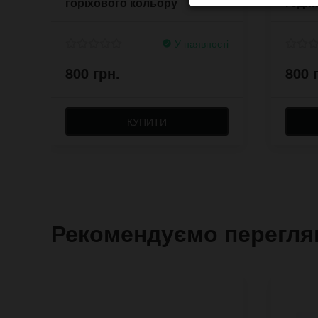
горіхового кольору
годин
У наявності
800 грн.
800 
КУПИТИ
Рекомендуємо перегля