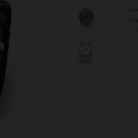
Інш
Под