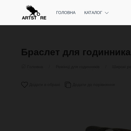
ГОЛОВНА
КАТАЛОГ
Браслет для годинника 
Головна
Ремінці для годинників
Широкі ре
Додати в обрані
Додати до порівняння