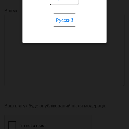
Відгук
Русский
Ваш відгук буде опублікований після модерації.