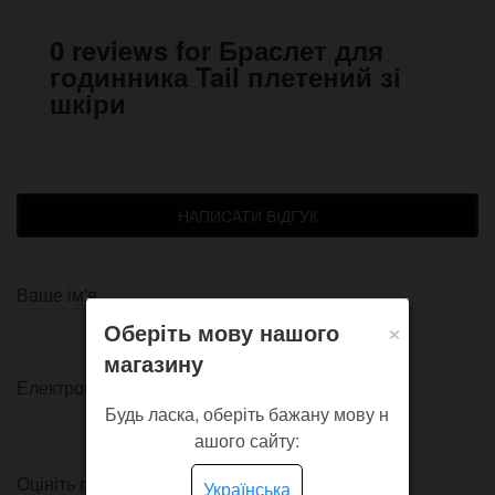
0 reviews for Браслет для
годинника Tail плетений зі
шкіри
НАПИСАТИ ВІДГУК
Ваше ім'я
×
Оберіть мову нашого
магазину
Електронна пошта
Будь ласка, оберіть бажану мову н
ашого сайту:
Оцініть продукт
Українська