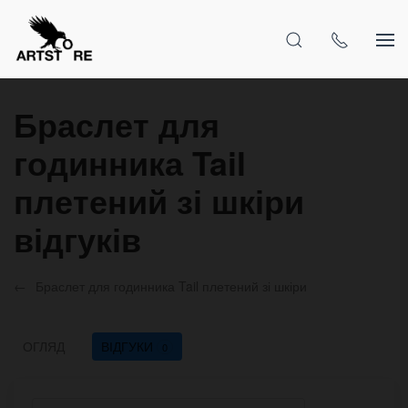
Браслет для
годинника Tail
плетений зі шкіри
відгуків
Браслет для годинника Tail плетений зі шкіри
ОГЛЯД
ВІДГУКИ
0