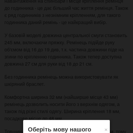
навантаження на спинбари і місце кріплення ремінця
до годинника - це дає більший час життя ремінця. Також
є ряд годинників з незнімним кріпленням, для такого
годинника даний ремінь - це найкращий вибір.
У базовій моделі довжина центральної смуги становить
245 мм, включаючи пряжку. Ремінець підійде руку
об'ємом від 16 до 19 див, т.к. частина довжини піде на
згини по кріпленню годинника. Також тепер доступна
довжина 27 см для руки від 18 до 21 см.
Без годинника ремінець можна використовувати як
шкіряний браслет.
Комфортна ширина 32 мм (найширше місце 43 мм)
ремінець дозволить носити його з верхнім одягом, а
також під різні стилі одягу. Ширина кріплення 18 мм,
посадкове місце до 48 мм.
×
Оберіть мову нашого
Товщина шкіри центральної смуги близько 1.5 мм, тому