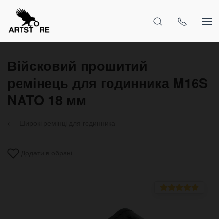
Війсковий прошитий
ремінець для годинника M16S
NATO 18 мм
Широкі ремінці для годинника
Додати в обрані