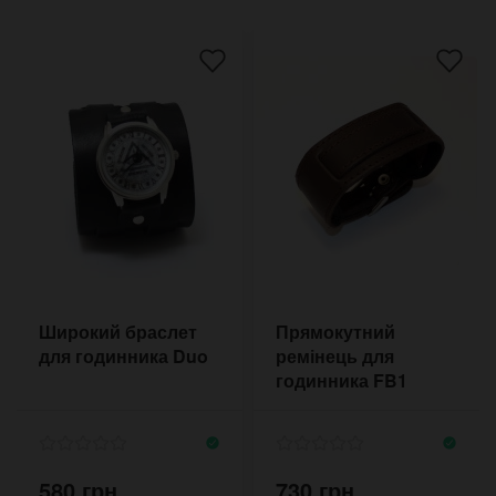
Широкий браслет
Прямокутний
для годинника Duo
ремінець для
годинника FB1
НАТО 18-20 мм
коричневий
580 грн.
730 грн.