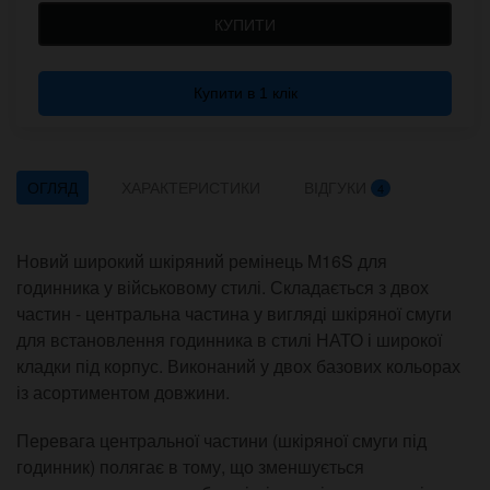
КУПИТИ
Купити в 1 клік
ОГЛЯД
ХАРАКТЕРИСТИКИ
ВІДГУКИ
4
Новий широкий шкіряний ремінець M16S для
годинника у військовому стилі. Складається з двох
частин - центральна частина у вигляді шкіряної смуги
для встановлення годинника в стилі НАТО і широкої
кладки під корпус. Виконаний у двох базових кольорах
із асортиментом довжини.
Перевага центральної частини (шкіряної смуги під
годинник) полягає в тому, що зменшується