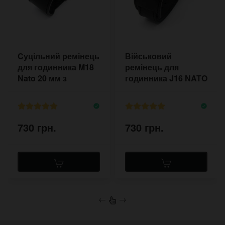
Cуцільний ремінець
Військовий
для годинника M18
ремінець для
Nato 20 мм з
годинника J16 NATO
підкладом
18-22 мм
730 грн.
730 грн.
←
→