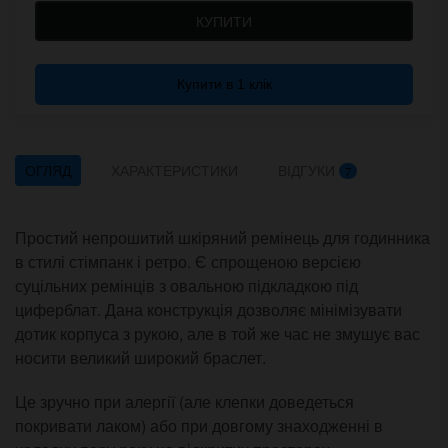
КУПИТИ
Купити в 1 клік
ОГЛЯД
ХАРАКТЕРИСТИКИ
ВІДГУКИ
7
Простий непрошитий шкіряний ремінець для годинника
в стилі стімпанк і ретро. Є спрощеною версією
суцільних ремінців з овальною підкладкою під
циферблат. Дана конструкція дозволяє мінімізувати
дотик корпуса з рукою, але в той же час не змушує вас
носити великий широкий браслет.
Це зручно при алергії (але клепки доведеться
покривати лаком) або при довгому знаходженні в