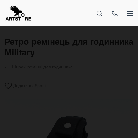
Ретро ремінець для годинника
Military
Широкі ремінці для годинника
Додати в обрані