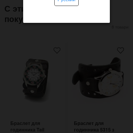
С этим товаром часто
покупают
8 товари
Браслет для
Браслет для
годинника Tail
годинника 5315 з