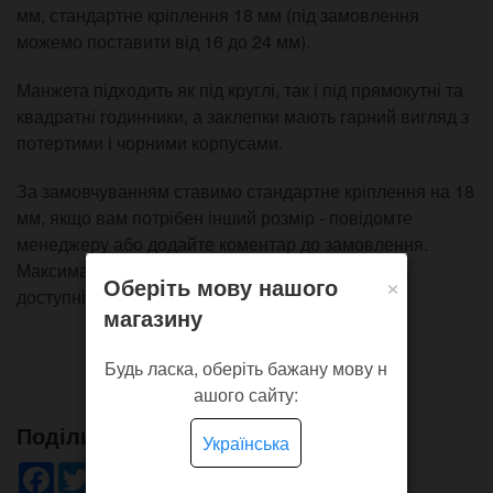
мм, стандартне кріплення 18 мм (під замовлення
можемо поставити від 16 до 24 мм).
Манжета підходить як під круглі, так і під прямокутні та
квадратні годинники, а заклепки мають гарний вигляд з
потертими і чорними корпусами.
За замовчуванням ставимо стандартне кріплення на 18
мм, якщо вам потрібен інший розмір - повідомте
менеджеру або додайте коментар до замовлення.
Максимальна відстань між кріпленнями - 50 мм,
×
Оберіть мову нашого
доступні кріплення від 16 до 24 мм.
магазину
Будь ласка, оберіть бажану мову н
ашого сайту:
Поділись!
Українська
Facebook
Twitter
WhatsApp
Viber
Pinterest
Telegram