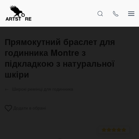
Прямокутний браслет для
годинника Montre з
підкладкою з натуральної
шкіри
Широкі ремінці для годинника
Додати в обрані