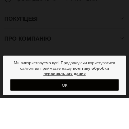
ПОКУПЦЕВІ
ПРО КОМПАНІЮ
СПОСОБИ ОПЛАТИ
Ми використовуємо кукі. Продовжуючи користуватися
сайтом ви приймаєте нашу
політику обробки
персональних даних
ПРИЄДНУЙСЯ В СОЦМЕРЕЖАХ
ОК
Copyright © 2012- 2026 Всі права захищені. Магазин
КУПИТИ
подарунків від дизайн студії ArtStore. Використання матеріалів
сайту допускається лише при отриманні письмового дозволу
адміністратора.