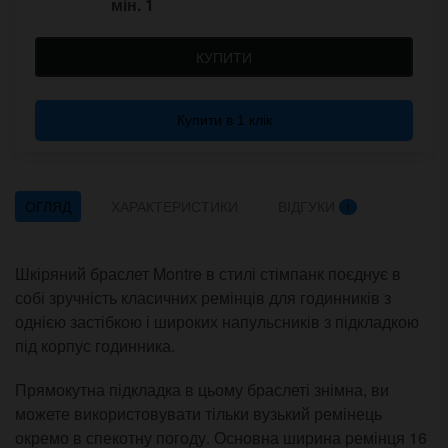
мін.
1
КУПИТИ
Купити в 1 клік
ОГЛЯД
ХАРАКТЕРИСТИКИ
ВІДГУКИ
1
Шкіряний браслет Montre в стилі стімпанк поєднує в
собі зручність класичних ремінців для годинників з
однією застібкою і широких напульсників з підкладкою
під корпус годинника.
Прямокутна підкладка в цьому браслеті знімна, ви
можете використовувати тільки вузький ремінець
окремо в спекотну погоду. Основна ширина ремінця 16