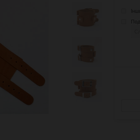
Інш
Под