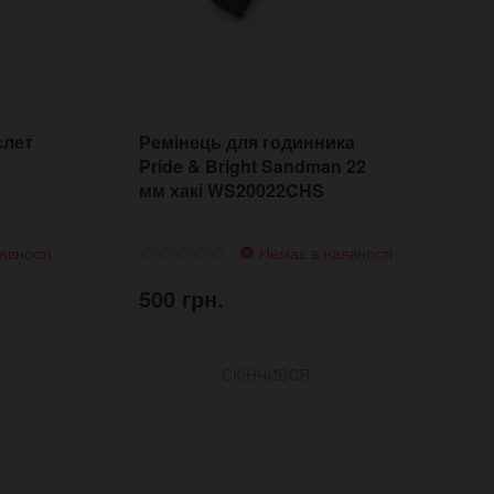
слет
Ремінець для годинника
Р
Pride & Bright Sandman 22
P
мм хакі WS20022CHS
м
явності
Немає в наявності
500 грн.
5
СКІНЧИВСЯ