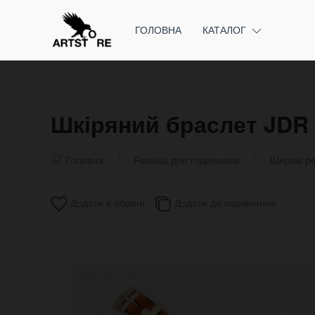
ГОЛОВНА
КАТАЛОГ
Шкіряний браслет JDR
Головна
Ремінці для годинників
Широкі ре
Додати в обрані
Додати до порівняння