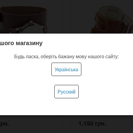
шого магазину
Будь ласка, оберіть бажану мову нашого сайту:
Українська
ний браслет Skif без
Прошитий широкий бр
ивки широкий
для годинника Aviator S
Русский
У наявності
У на
грн.
1,150 грн.