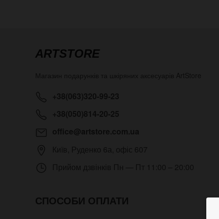
ARTSTORE
Магазин подарунків та шкіряних аксесуарів
ArtStore
+38(063)320-99-23
+38(050)814-20-25
office@artstore.com.ua
Київ
,
Руденко 6а, офіс 607
Прийом дзвінків
Пн — Пт 11:00 – 20:00
СПОСОБИ ОПЛАТИ