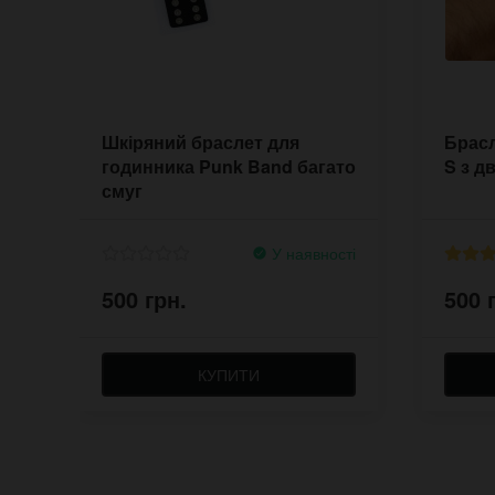
Шкіряний браслет для
Брасл
годинника Punk Band багато
S з д
смуг
У наявності
500 грн.
500 
КУПИТИ