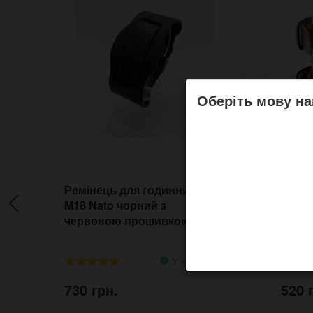
Оберіть мову на
Ремінець для годинника
Шкіря
M18 Nato чорний з
прош
червоною прошивкою
У наявності
730 грн.
520 