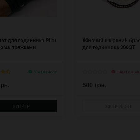
ет для годинника Pilot
Жіночий шкіряний бра
вома пряжками
для годинника 300ST
У наявності
Немає в на
грн.
500 грн.
КУПИТИ
СКІНЧИВСЯ