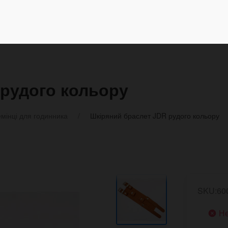
 рудого кольору
мінці для годинника
Шкіряний браслет JDR рудого кольору
SKU:60
Не