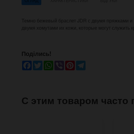
ОГЛЯД
ХАРАКТЕРИСТИКИ
ВІДГУКИ
Темно бежевый браслет JDR с двумя пряжками и 
двумя хомутами их кожи, которые могут служить 
Поділись!
Facebook
Twitter
WhatsApp
Viber
Pinterest
Telegram
С этим товаром часто 