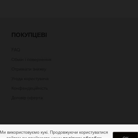
ПОКУПЦЕВІ
FAQ
Обмін і повернення
Отримати знижку
Угода користувача
Конфендеційність
Договір оферта
Ми використовуємо кукі. Продовжуючи користуватися
сайтом ви приймаєте нашу
політику обробки
ОК