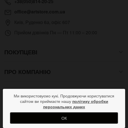
+38(050)814-20-25
office@artstore.com.ua
Київ
,
Руденко 6а, офіс 607
Прийом дзвінків
Пн — Пт 11:00 – 20:00
ПОКУПЦЕВІ
ПРО КОМПАНІЮ
СПОСОБИ ОПЛАТИ
Ми використовуємо кукі. Продовжуючи користуватися
сайтом ви приймаєте нашу
політику обробки
персональних даних
ПРИЄДНУЙСЯ В СОЦМЕРЕЖАХ
ОК