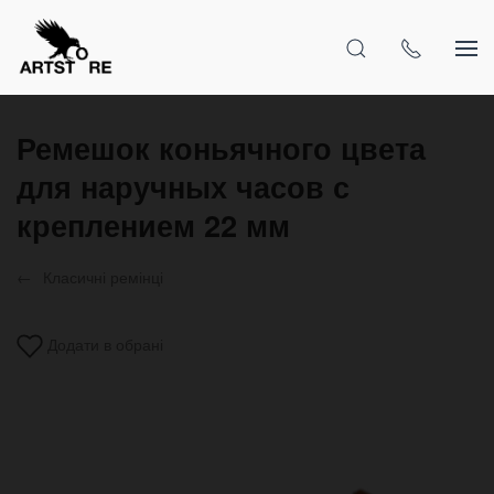
Ремешок коньячного цвета
для наручных часов с
креплением 22 мм
Класичні ремінці
Додати в обрані