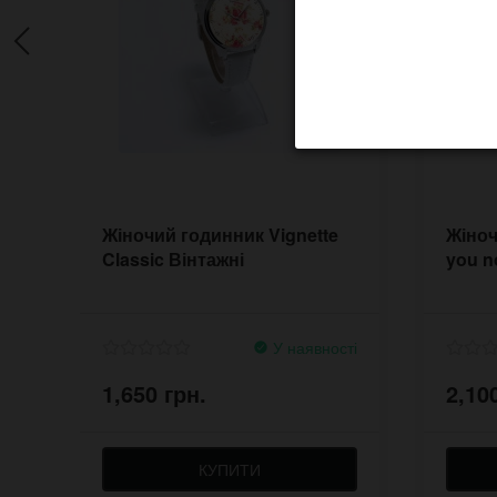
Жіночий годинник Vignette
Жіноч
Classic Вінтажні
you n
У наявності
1,650 грн.
2,10
КУПИТИ