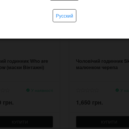
Русский
ий годинник Who are
Чоловічий годинник Sku
ow (маски Вінтажні)
малюнком черепа
У наявності
У на
0 грн.
1,650 грн.
КУПИТИ
КУПИТИ