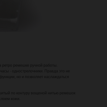
а ретро ремешке ручной работы.
 часы - однострелочники. Правда это не
 функции, но и позволяет наслаждаться
шитый по контуру вощеной нитью ремешок
слоем кожи.