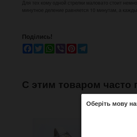
Для тех кому одной стрелки маловато стоит немн
минутное деление равняется 10 минутам, а кажд
Поділись!
Facebook
Twitter
WhatsApp
Viber
Pinterest
Telegram
С этим товаром часто 
Оберіть мову на