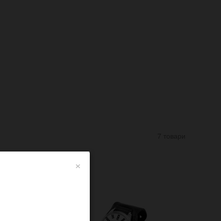
7 товари
×