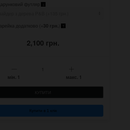
арунковий футляр
i
арейка додатково (+
30 грн.
)
?
2,100 грн.
мін.
1
макс.
1
КУПИТИ
Купити в 1 клік