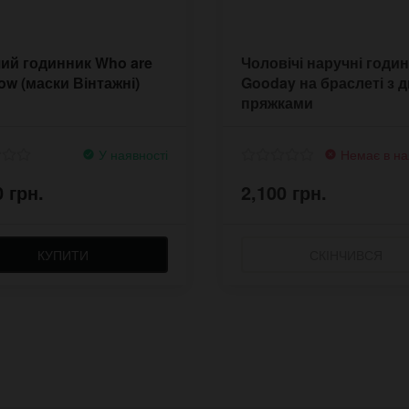
ий годинник Who are
Чоловічі наручні годи
ow (маски Вінтажні)
Gooday на браслеті з 
пряжками
У наявності
Немає в на
0 грн.
2,100 грн.
КУПИТИ
СКІНЧИВСЯ