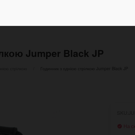
ілкою Jumper Black JP
нією стрілкою
Годинник з однією стрілкою Jumper Black JP
SKU:JU
На с