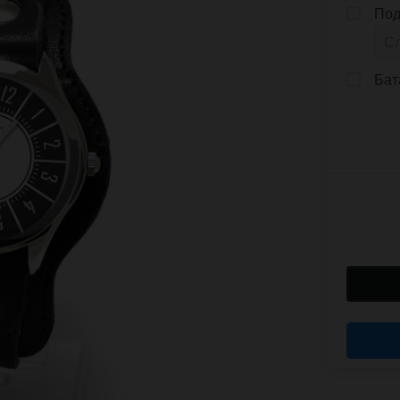
Под
Бат