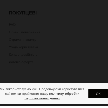
ПОКУПЦЕВІ
FAQ
Обмін і повернення
Отримати знижку
Угода користувача
Конфендеційність
Договір оферта
Ми використовуємо кукі. Продовжуючи користуватися
сайтом ви приймаєте нашу
політику обробки
ОК
персональних даних