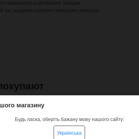
ого привыкнуть к делениям. Каждое
ый час выделен соответствующим сектором.
покупают
шого магазину
Будь ласка, оберіть бажану мову нашого сайту:
Українська