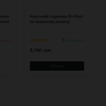
нники
Наручний годинник Da Vinci
Ч
двома
на широкому ремінці
R
ш
явності
У наявності
2,100 грн.
2
КУПИТИ