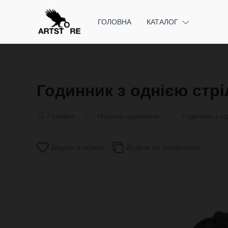
ГОЛОВНА
КАТАЛОГ
Годинник з однією стр
Головна
Наручні годинники
Годинник з од
Додати в обрані
Додати до порівняння