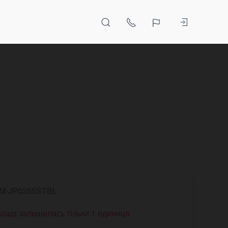
M-JP0355STBL
кладі залишилась тільки 1 одиниця