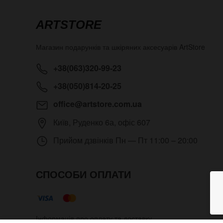
ARTSTORE
Магазин подарунків та шкіряних аксесуарів
ArtStore
+38(063)320-99-23
+38(050)814-20-25
office@artstore.com.ua
Київ
,
Руденко 6а, офіс 607
Прийом дзвінків
Пн — Пт 11:00 – 20:00
СПОСОБИ ОПЛАТИ
Інформація про оплату та доставку