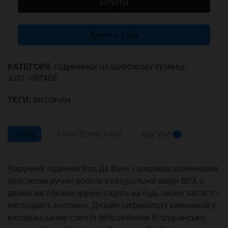
КУПИТИ
Купити в 1 клік
КАТЕГОРІЇ:
,
ГОДИННИКИ НА ШИРОКОМУ РЕМІНЦІ
JUST VINTAGE
ТЕГИ:
ВІКТОРІАН
ОГЛЯД
ХАРАКТЕРИСТИКИ
ВІДГУКИ
4
Наручний годинник Код Да Вінчі з широким коричневим
браслетом ручної роботи з натуральної шкіри ВРХ з
двома застібками зручно сидять на будь-якому зап'ясті і
виглядають вінтажно. Дизайн циферблату виконаний у
вікторіанському стилі із зображенням Вітрувіанської