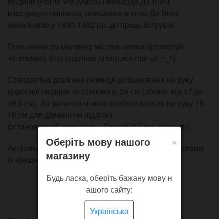
людини (Homo Vitruviano) Леонардо Да Вінчі.
Ілюстрацію чоловіка, вписаного в коло Да Вінчі
намалював у 1490-1492 рр. до праць Вітрувія.
Пояснення до малюнку містять описи пропорцій
чоловічого тіла (вартіше дізнатися про це ^_^).
Стандартна довжина ремінця розрахована на руку
дорослої людини та становить 24 см (обхват від 17 до
19,5 см). За запитом можна зробити версію на руку 16-
18 см для дівчини чи підлітка.
Встановлений механізм – Японія (12 міс. гарантії).
×
Оберіть мову нашого
Актуальна версія годинника - з сріблястими стрілками,
магазину
їх краще видно в сутінках.
Будь ласка, оберіть бажану мову н
ашого сайту:
Українська