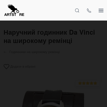
Наручний годинник Da Vinci
на широкому ремінці
Годинники на широкому ремінці
Додати в обрані