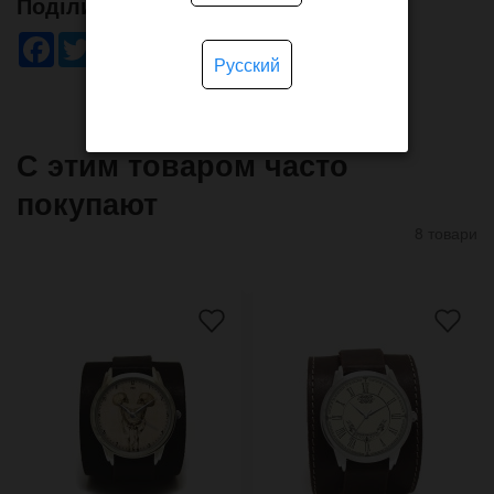
Поділись!
Facebook
Twitter
WhatsApp
Viber
Pinterest
Telegram
Русский
С этим товаром часто
покупают
8 товари