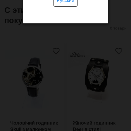
Русский
С этим товаром часто
покупают
8 товари
Чоловічий годинник
Жіночий годинник
Skull з малюнком
Deer в стилі