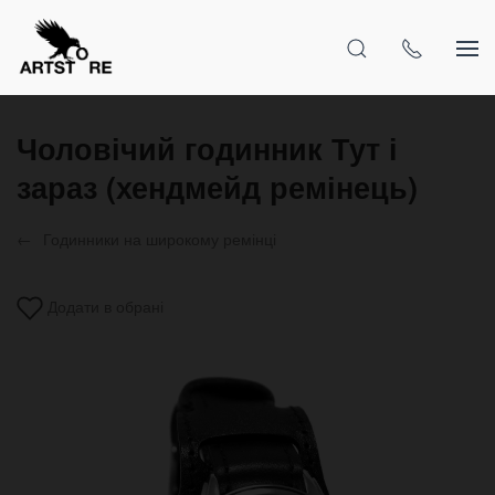
Чоловічий годинник Тут і
зараз (хендмейд ремінець)
Годинники на широкому ремінці
Додати в обрані