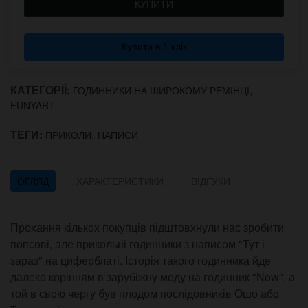
КУПИТИ
Купити в 1 клік
КАТЕГОРІЇ:
,
ГОДИННИКИ НА ШИРОКОМУ РЕМІНЦІ
FUNYART
ТЕГИ:
,
ПРИКОЛИ
НАПИСИ
ОГЛЯД
ХАРАКТЕРИСТИКИ
ВІДГУКИ
Прохання кількох покупців підштовхнули нас зробити
попсові, але прикольні годинники з написом "Тут і
зараз" на циферблаті. Історія такого годинника йде
далеко корінням в зарубіжну моду на годинник "Now", а
той в свою чергу був плодом послідовників Ошо або