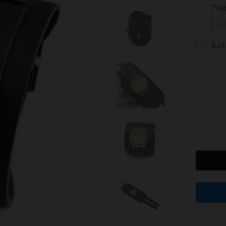
Под
Бат