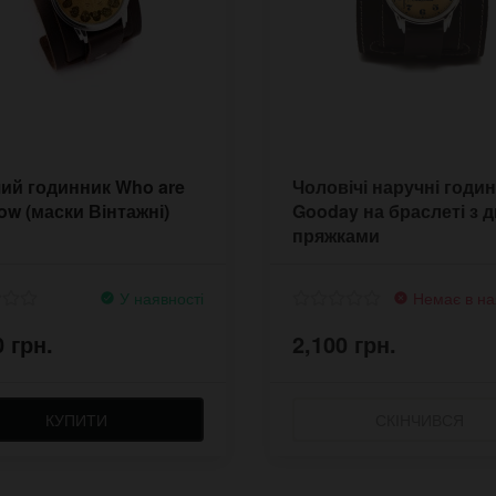
ий годинник Who are
Чоловічі наручні годи
ow (маски Вінтажні)
Gooday на браслеті з 
пряжками
У наявності
Немає в на
0 грн.
2,100 грн.
КУПИТИ
СКІНЧИВСЯ