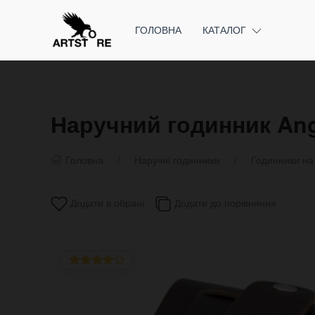
ГОЛОВНА
КАТАЛОГ
Наручний годинник Ange
Головна
Наручні годинники
Годинники на
Додати в обрані
Додати до порівняння