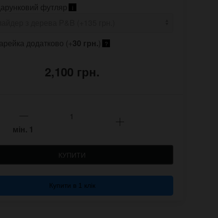
арунковий футляр
i
арейка додатково (+
30 грн.
)
?
2,100 грн.
мін.
1
КУПИТИ
Купити в 1 клік