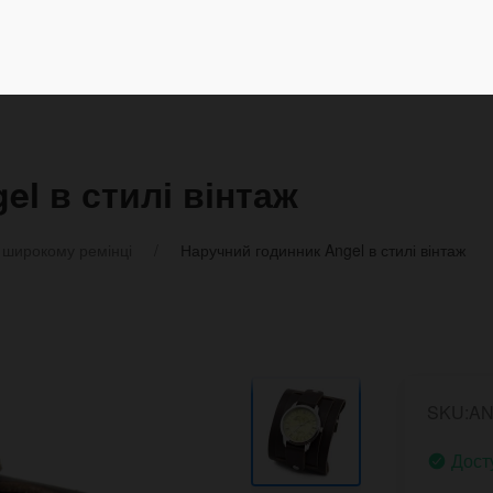
l в стилі вінтаж
 широкому ремінці
Наручний годинник Angel в стилі вінтаж
SKU:A
Дост