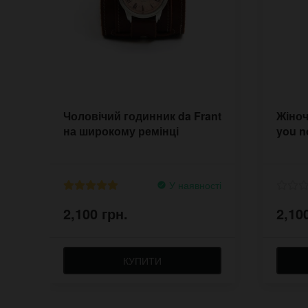
Чоловічий годинник da Frant
Жіноч
на широкому ремінці
you n
У наявності
2,100 грн.
2,10
КУПИТИ