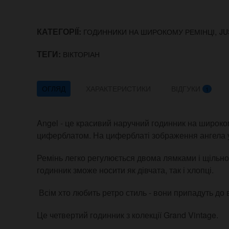
КАТЕГОРІЇ:
,
ГОДИННИКИ НА ШИРОКОМУ РЕМІНЦІ
JU
ТЕГИ:
ВІКТОРІАН
ОГЛЯД
ХАРАКТЕРИСТИКИ
ВІДГУКИ
1
Angel - це красивий наручний годинник на широком
циферблатом. На циферблаті зображення ангела у 
Ремінь легко регулюється двома лямками і щільно 
годинник зможе носити як дівчата, так і хлопці.
Всім хто любить ретро стиль - вони припадуть до
Це четвертий годинник з колекції Grand Vintage.