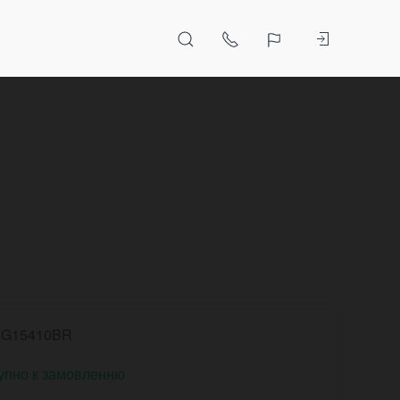
NG15410BR
упно к замовленню