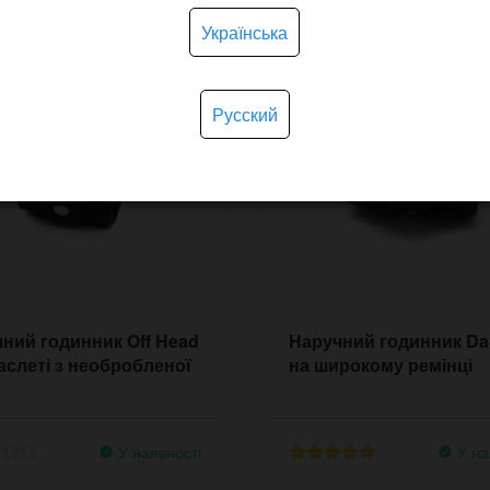
Українська
Русский
ний годинник Off Head
Наручний годинник Da 
аслеті з необробленої
на широкому ремінці
У наявності
У на