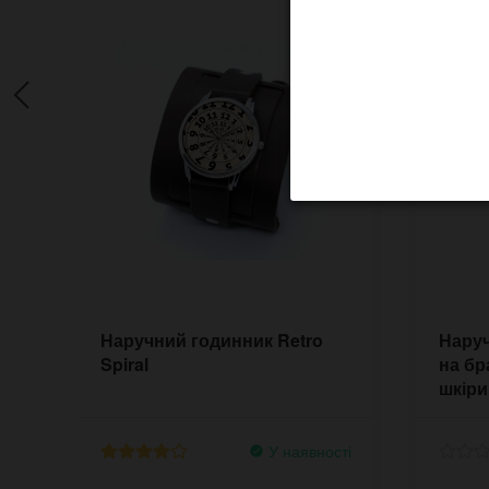
Наручний годинник Retro
Наруч
Spiral
на бр
шкіри
У наявності