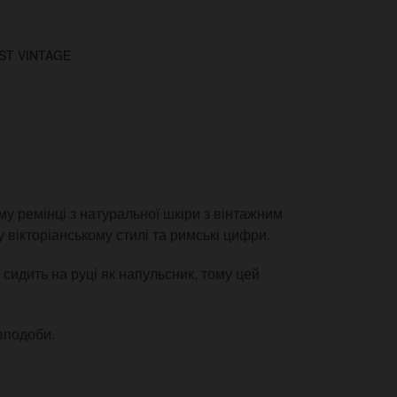
ST VINTAGE
у ремінці з натуральної шкіри з вінтажним
вікторіанському стилі та римські цифри.
сидить на руці як напульсник, тому цей
 вподоби.