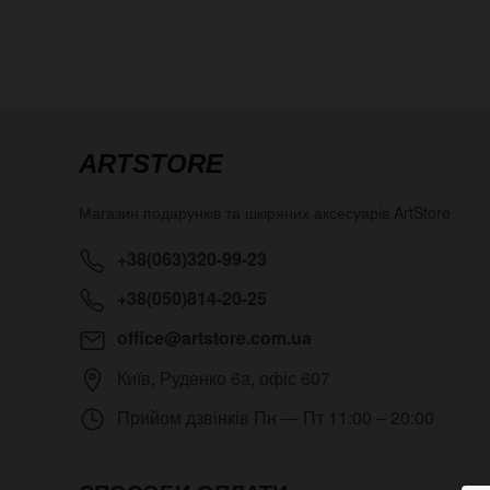
ARTSTORE
Магазин подарунків та шкіряних аксесуарів
ArtStore
+38(063)320-99-23
+38(050)814-20-25
office@artstore.com.ua
Київ
,
Руденко 6а, офіс 607
Прийом дзвінків
Пн — Пт 11:00 – 20:00