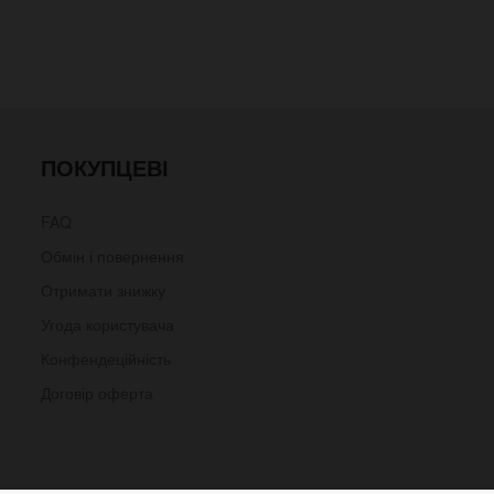
ПОКУПЦЕВІ
FAQ
Обмін і повернення
Отримати знижку
Угода користувача
Конфендеційність
Договір оферта