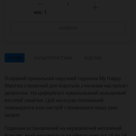
мін.
1
КУПИТИ
ОГЛЯД
ХАРАКТЕРИСТИКИ
ВІДГУКИ
Яскравий прикольний наручний годинник My Happy
Watches створений для боротьби з поганим настроєм і
депресією. На циферблаті намальований кольоровий
веселий смайлик. Цей аксесуар покликаний
покращувати ваш настрій і прикрашати вашу руку
щодня.
Годинник встановлений на нержавіючий металевий
браслет, який регулюється на обхват руки від 15 до 19