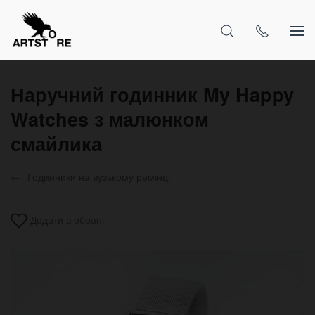
Наручний годинник My Happy
Watches з малюнком
смайлика
Годинники на вузькому ремінці
Додати в обрані