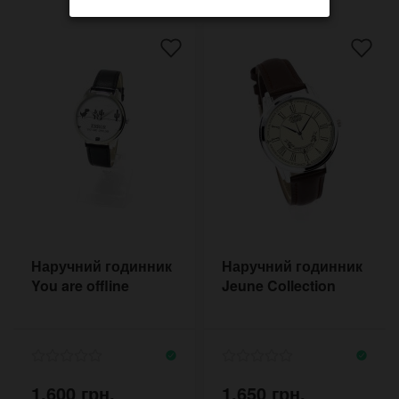
Наручний годинник
Наручний годинник
You are offline
Jeune Collection
1,600 грн.
1,650 грн.