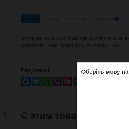
ОГЛЯД
ХАРАКТЕРИСТИКИ
ВІДГУКИ
1
Подпружиненные шпильки для крепления ремешка
крепления 18 мм, имеют толщину около 1,5 мм.
Поділись!
Оберіть мову на
Facebook
Twitter
WhatsApp
Viber
Pinterest
Telegram
С этим товаром часто 