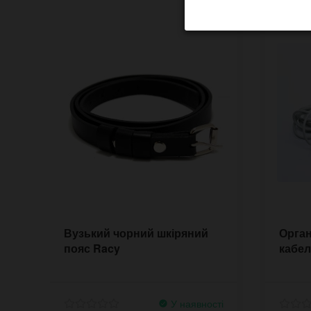
Вузький чорний шкіряний
Орган
пояс Racy
кабелі
У наявності