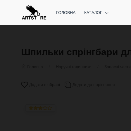
ГОЛОВНА
КАТАЛОГ
Шпильки спрінгбари дл
Головна
Наручні годинники
Запасні част
Додати в обрані
Додати до порівняння