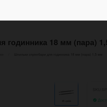
я годинника 18 мм (пара) 1
ини
Шпильки спрінгбари для годинника 18 мм (пара) 1,5 мм
SKU:S
Дост