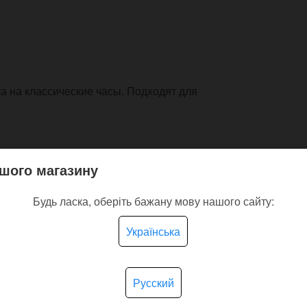
 на классические часы. Подходят для
шого магазину
Будь ласка, оберіть бажану мову нашого сайту:
Українська
покупают
Русский