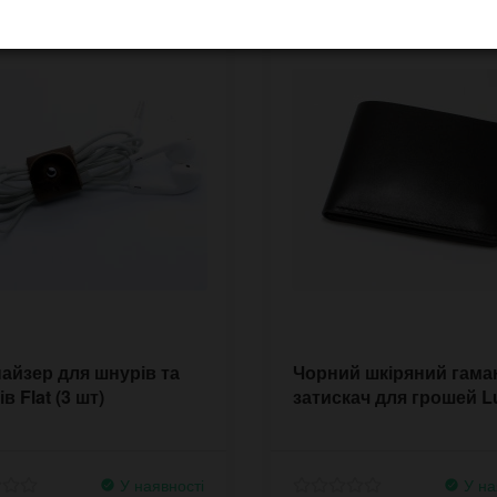
айзер для шнурів та
Чорний шкіряний гама
в Flat (3 шт)
затискач для грошей L
У наявності
У на