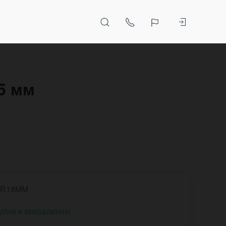
,5 мм
PR18MM
упно к замовленню