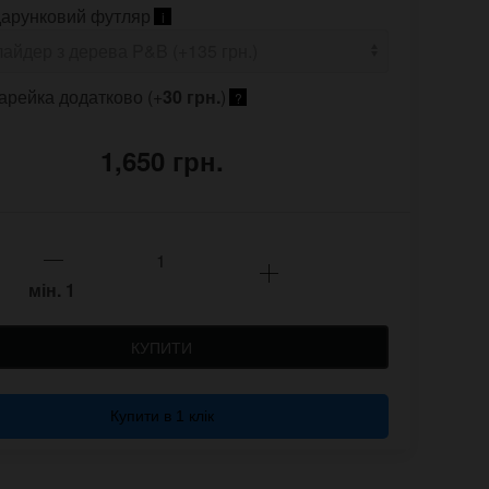
арунковий футляр
i
арейка додатково (+
30 грн.
)
?
1,650 грн.
мін.
1
КУПИТИ
Купити в 1 клік