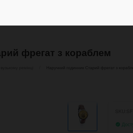
рий фрегат з кораблем
вузькому ремінці
Наручний годинник Старий фрегат з кораб
SKU:SF
Дост