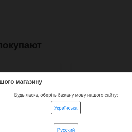
покупают
шого магазину
Будь ласка, оберіть бажану мову нашого сайту:
Українська
Русский