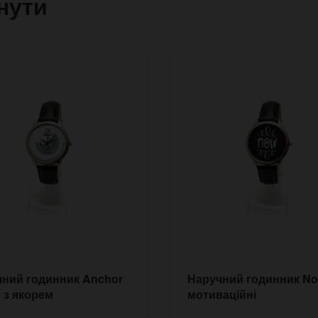
нути
ний годинник Anchor
Наручний годинник N
fe з якорем
мотиваційні