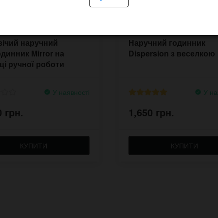
ічий наручний
Наручний годинник
одинник Mirror на
Dispersion з веселкою
ці ручної роботи
У наявності
У на
0 грн.
1,650 грн.
КУПИТИ
КУПИТИ