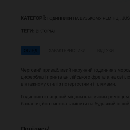
КАТЕГОРІЇ:
,
ГОДИННИКИ НА ВУЗЬКОМУ РЕМІНЦІ
JUS
ТЕГИ:
ВІКТОРІАН
ОГЛЯД
ХАРАКТЕРИСТИКИ
ВІДГУКИ
Черговий привабливий наручний годинник з морсь
циферблаті принта англійського фрегата на світло
вінтажному стилі з потертостями і плямами.
Годинник оснащений міцним класичним ремінцем с
бажання, його можна замінити на будь-який інший 
Поділись!