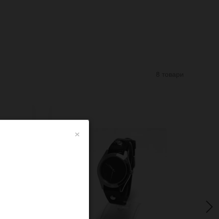
8 товари
×