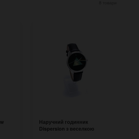
8 товари
ow
Наручний годинник
Ч
Dispersion з веселкою
ч