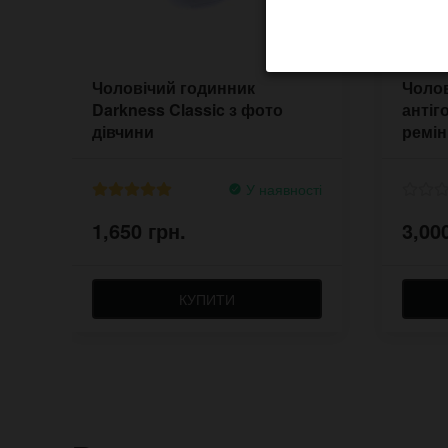
Чоловічий годинник
Чолов
Darkness Classic з фото
антіг
дівчини
ремін
У наявності
1,650 грн.
3,00
КУПИТИ