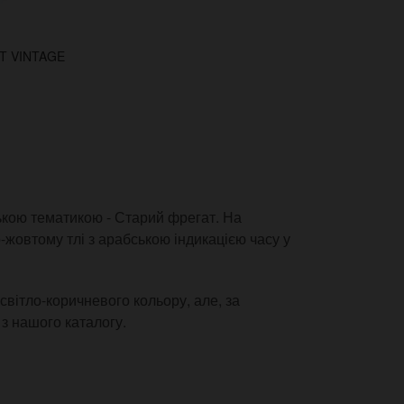
T VINTAGE
кою тематикою - Старий фрегат. На
-жовтому тлі з арабською індикацією часу у
вітло-коричневого кольору, але, за
з нашого каталогу.