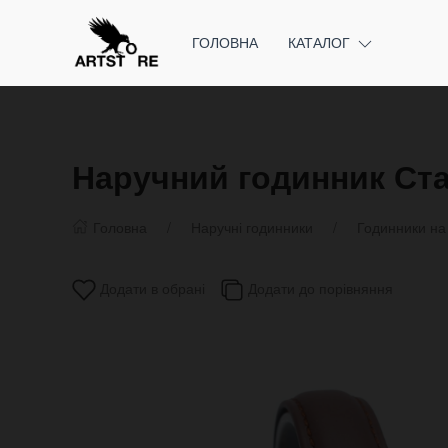
ГОЛОВНА
КАТАЛОГ
Наручний годинник Ста
Головна
Наручні годинники
Годинники на 
Додати в обрані
Додати до порівняння