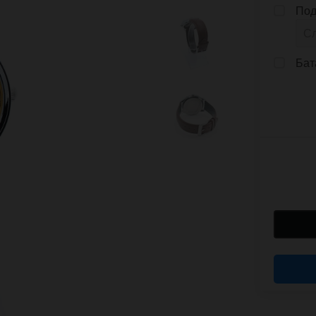
Под
Бат