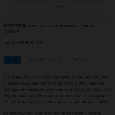
КУПИТИ
КАТЕГОРІЇ:
,
ГОДИННИКИ НА ШИРОКОМУ РЕМІНЦІ
CONCEPT
ТЕГИ:
ЧОРНО-БІЛИЙ
ОГЛЯД
ХАРАКТЕРИСТИКИ
ВІДГУКИ
Лімітований ексклюзивний наручний годинник WetSkin
зі шкіряним циферблатом від Pride&Bright. Годинник
оснащений ремінцем ручної роботи з натуральної шкіри
чорного кольору. Використана глянсова шкіра з мокрим
ефектом латексу та незвичайним тисненим рельєфом.
Корпус годинника виготовлений з нержавіючої сталі