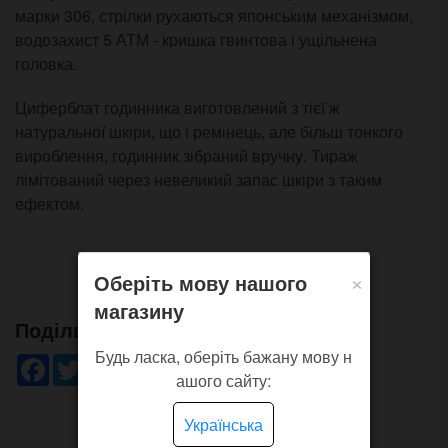
марки 306, стрілки рухаються японським механізмом,
водозахист 5 АТМ - кришка гвинтова і ущільнена
головка.
Циферблат годинника виготовлений з тієї ж
натуральної шкіри, що і ремінець, але більш тонкого
вироблення, годинник зібраний вручну. Тираж
лімітований через невеликий запас шкіри з таким
ефектом.
×
Оберіть мову нашого
магазину
Поділись!
Будь ласка, оберіть бажану мову н
Facebook
Twitter
WhatsApp
Viber
Pinterest
Telegram
ашого сайту:
Українська