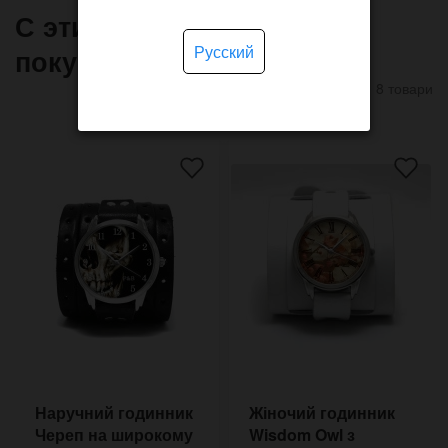
С этим товаром часто
Русский
покупают
8 товари
Наручний годинник
Жіночий годинник
Череп на широкому
Wisdom Owl з