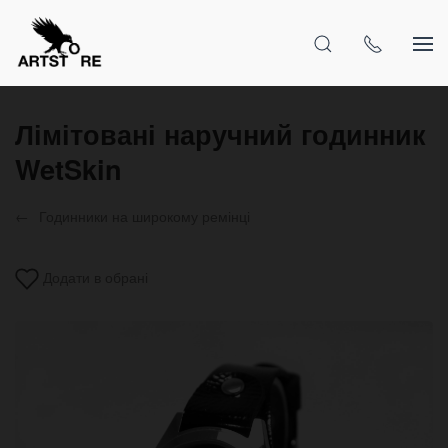
Лімітовані наручний годинник
WetSkin
Годинники на широкому ремінці
Додати в обрані