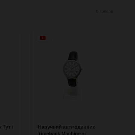
8 товари
 Тут і
Наручний антігодинник
Л
Timeback Machine зі
г