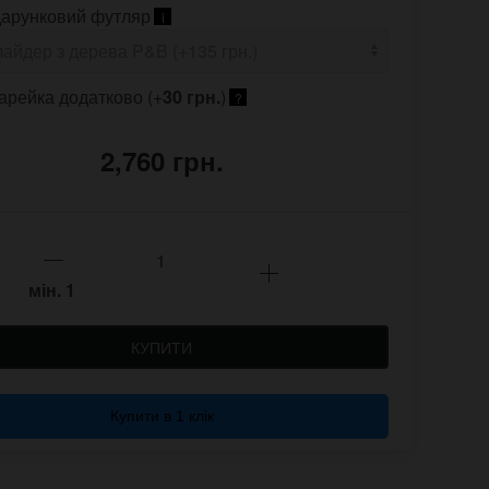
арунковий футляр
i
арейка додатково (+
30 грн.
)
?
2,760 грн.
мін.
1
КУПИТИ
Купити в 1 клік