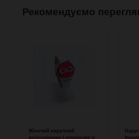
Рекомендуємо перегля
Жіночий наручний
Наруч
антігодинник Lemniscata зі
Insom