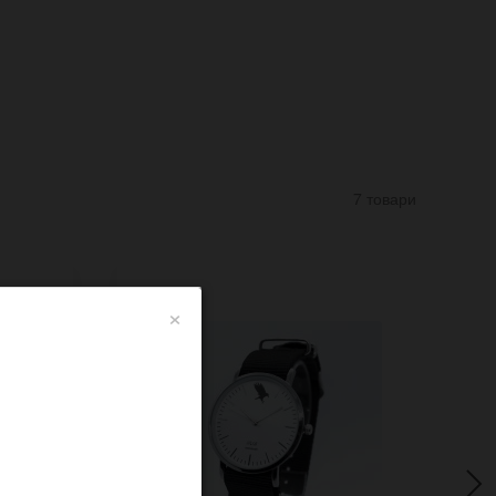
7 товари
×