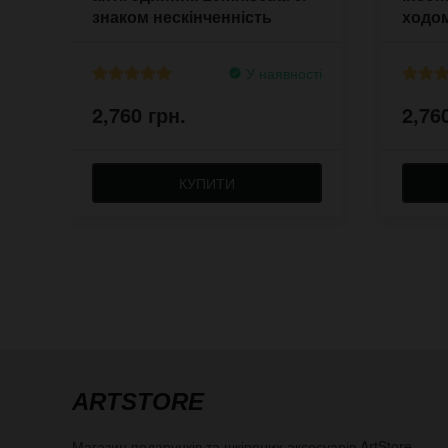
знаком нескінченність
ходо
У наявності
2,760 грн.
2,76
КУПИТИ
ARTSTORE
Магазин подарунків та шкіряних аксесуарів
ArtStore