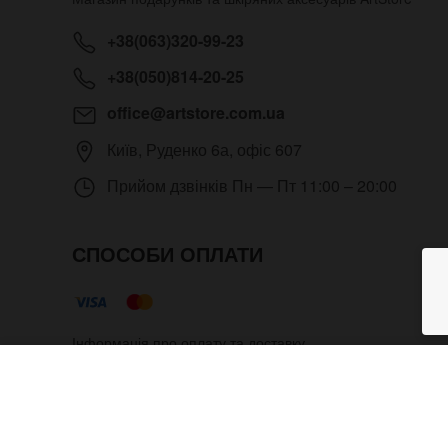
+38(063)320-99-23
+38(050)814-20-25
office@artstore.com.ua
Київ
,
Руденко 6а, офіс 607
Прийом дзвінків
Пн — Пт 11:00 – 20:00
СПОСОБИ ОПЛАТИ
Інформація про оплату та доставку
Наручний антигодинник Спірал
Copyright © 2012- 2026 Всі права захищені. Магазин под
адміністратора.