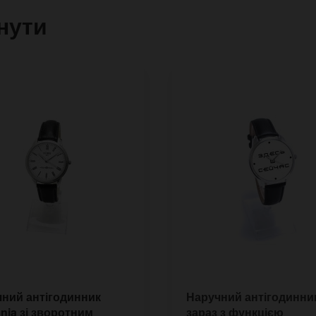
нути
ний антігодинник
Наручний антігодинник
nia зі зворотним
зараз з функцією