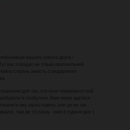
" побачивши вашого нового друга і
Тут вас порадує не тільки оригінальний
ичайна спіраль замість стандартного
ка.
еціально для тих, хто хоче перевірити свій
пробувати їх позбутися. Вам може здатися,
начити яку зараз годину, але це не так.
ркаллі, там де 10 ранку - вже 2 години дня :)