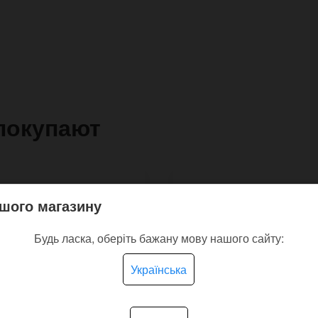
покупают
шого магазину
Будь ласка, оберіть бажану мову нашого сайту:
Українська