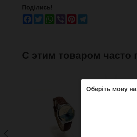
Поділись!
Facebook
Twitter
WhatsApp
Viber
Pinterest
Telegram
С этим товаром часто 
Оберіть мову на