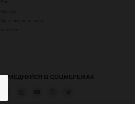
Блог
Про нас
Програма лояльності
Контакти
ПРИЄДНУЙСЯ В СОЦМЕРЕЖАХ
2,760 грн.
КУПИТИ
допускається лише при отриманні письмового дозволу