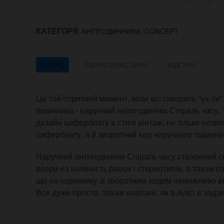
КАТЕГОРІЇ:
,
АНТІГОДИННИКИ
CONCEPT
ОГЛЯД
ХАРАКТЕРИСТИКИ
ВІДГУКИ
Це той спритний момент, коли всі говорять "ух-ти
помічника - наручний антигодинник Спіраль часу. 
дизайн циферблату в стилі вінтаж, не тільки незв
циферблату, а й зворотний ход наручного годинни
Наручний антигодинник Спіраль часу створений сп
розум на наявність рамок і стереотипів, а також с
що на годиннику зі зворотним ходом неможливо виз
Все дуже просто, тільки навпаки, як в Алісі в задзе