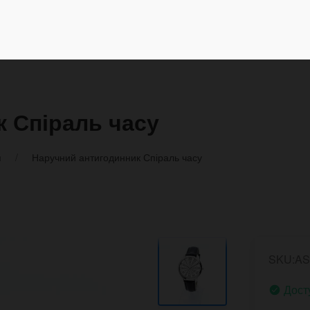
 Спіраль часу
и
Наручний антигодинник Спіраль часу
SKU:AS
Дост