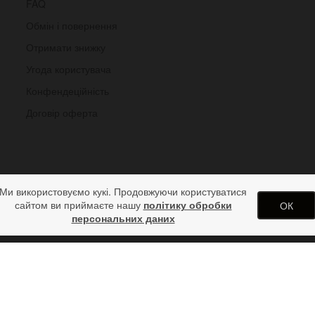
FAQ
Обмін і повернення
Отримати знижку
Угода користувача
Конфендеційність
Договір оферта
Ми використовуємо кукі. Продовжуючи користуватися
сайтом ви приймаєте нашу
політику обробки
ОК
персональних даних
ь часу
арунків від дизайн студії ArtStore. Використання матеріалів сайту 