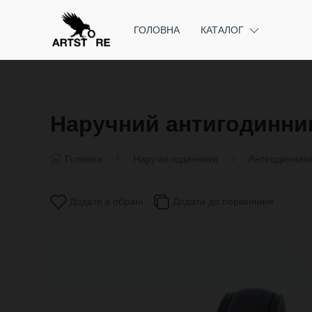
ГОЛОВНА
КАТАЛОГ
Наручний антигодинник
Головна
Наручні годинники
Антігодинник
Додати в обрані
Додати до порівняння