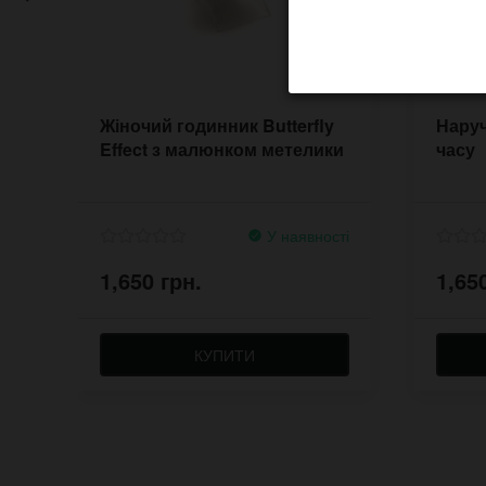
Жіночий годинник Butterfly
Наруч
Effect з малюнком метелики
часу
У наявності
1,650 грн.
1,65
КУПИТИ