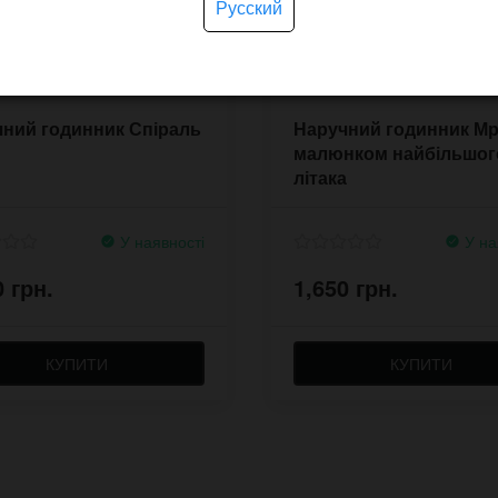
Русский
ний годинник Спіраль
Наручний годинник Мрі
малюнком найбільшог
літака
У наявності
У на
0 грн.
1,650 грн.
КУПИТИ
КУПИТИ