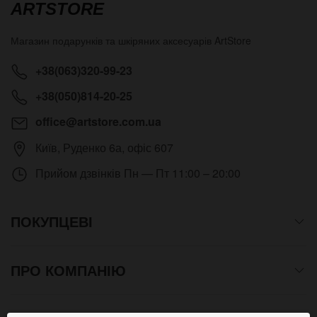
ARTSTORE
Магазин подарунків та шкіряних аксесуарів
ArtStore
+38(063)320-99-23
+38(050)814-20-25
office@artstore.com.ua
Київ
,
Руденко 6а, офіс 607
Прийом дзвінків
Пн — Пт 11:00 – 20:00
ПОКУПЦЕВІ
ПРО КОМПАНІЮ