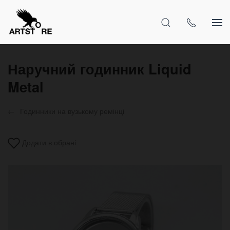
Наручний годинник Liquid
Metal
Годинники на вузькому ремінці
Додати в обрані