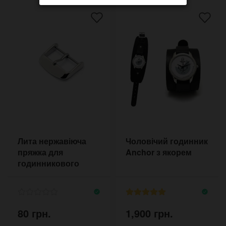
Лита нержавіюча
Чоловічий годинник
пряжка для
Anchor з якорем
годинникового
ремінця 16-22 мм
80 грн.
1,900 грн.