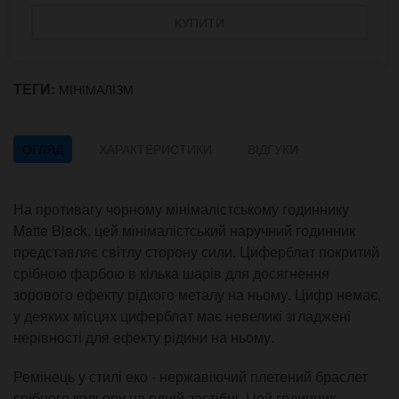
КУПИТИ
ТЕГИ:
МІНІМАЛІЗМ
ОГЛЯД
ХАРАКТЕРИСТИКИ
ВІДГУКИ
На противагу чорному мінімалістському годиннику
Matte Black, цей мінімалістський наручний годинник
представляє світлу сторону сили. Циферблат покритий
срібною фарбою в кілька шарів для досягнення
зорового ефекту рідкого металу на ньому. Цифр немає,
у деяких місцях циферблат має невеликі згладжені
нерівності для ефекту рідини на ньому.
Ремінець у стилі еко - нержавіючий плетений браслет
срібного кольору на одній застібці. Цей годинник