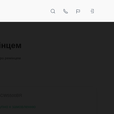
інцем
тро ремінцем
NCW5500BR
упно к замовленню