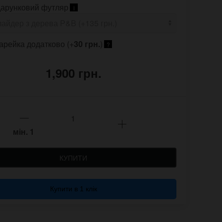
арунковий футляр
i
арейка додатково (+
30 грн.
)
?
1,900 грн.
мін.
1
КУПИТИ
Купити в 1 клік