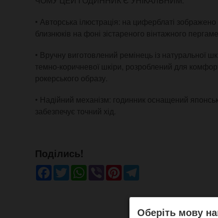
ЧОМУ ЦЕЙ ГОДИННИК Є УНІКАЛЬНИМ:
• Авторська ілюстрація: на циферблаті зображено
близнюків на фоні зістареного вінтажного пергаме
• Вручну виготовлений ремінець із натуральної шк
темно-коричневої шкіри, розроблений для комфорт
рокерського образу.
• Надійний механізм: годинник оснащений японсь
забезпечує точний хід.
Поділись!
Facebook
Twitter
WhatsApp
Viber
Pinterest
Telegram
Оберіть мову на