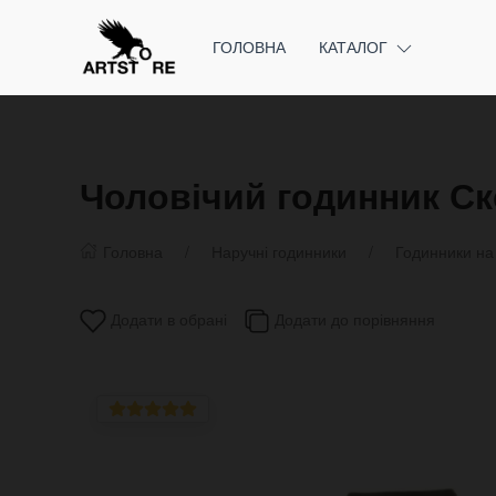
ГОЛОВНА
КАТАЛОГ
Чоловічий годинник Ск
Головна
Наручні годинники
Годинники на
Додати в обрані
Додати до порівняння