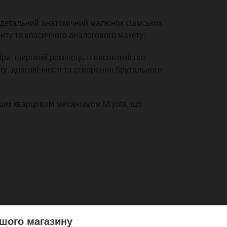
 детальний анатомічний малюнок сіамських
нту та класичного аналогового макету.
іри: широкий ремінець із високоякісної
у, довговічності та створення брутального
ким кварцовим механізмом Miyota, що
шого магазину