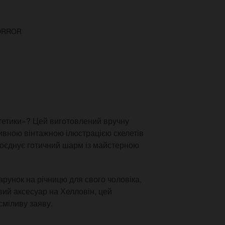
ORROR
стетики»? Цей виготовлений вручну
вною вінтажною ілюстрацією скелетів
поєднує готичний шарм із майстерною
арунок на річницю для свого чоловіка,
ий аксесуар на Хелловін, цей
сміливу заяву.