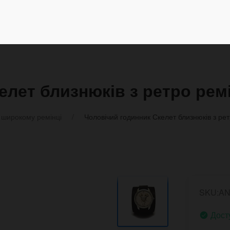
елет близнюків з ретро рем
 широкому ремінці
Чоловічий годинник Скелет близнюків з ре
SKU:A
Дост