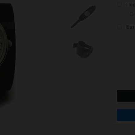
Под
Бат