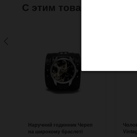
С этим товаром часто 
Наручний годинник Череп
Чолов
на широкому браслеті
Vinta