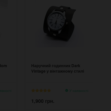
sdom
Наручний годинник Dark
Н
Vintage у вінтажному стилі
D
явності
У наявності
1,900 грн.
1