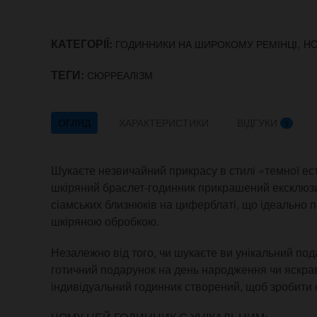
КАТЕГОРІЇ:
,
ГОДИННИКИ НА ШИРОКОМУ РЕМІНЦІ
H
ТЕГИ:
СЮРРЕАЛІЗМ
ОГЛЯД
ХАРАКТЕРИСТИКИ
ВІДГУКИ
1
Шукаєте незвичайний прикрасу в стилі «темної е
шкіряний браслет-годинник прикрашений ексклюзи
сіамських близнюків на циферблаті, що ідеально 
шкіряною обробкою.
Незалежно від того, чи шукаєте ви унікальний под
готичний подарунок на день народження чи яскрав
індивідуальний годинник створений, щоб зробити 