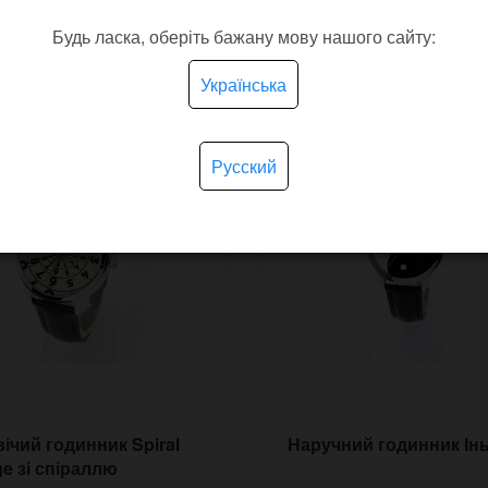
покупают
Будь ласка, оберіть бажану мову нашого сайту:
Українська
Русский
ічий годинник Spiral
Наручний годинник Ін
ge зі спіраллю