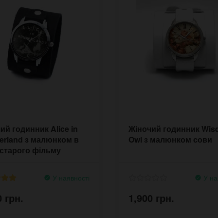
ий годинник Alice in
Жіночий годинник Wi
rland з малюнком в
Owl з малюнком сови
 старого фільму
ор
У наявності
У на
0 грн.
1,900 грн.