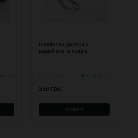
Ланцюг на джинси з
Ч
карабіном і кільцем
L
ш
явності
У наявності
350 грн.
8
КУПИТИ