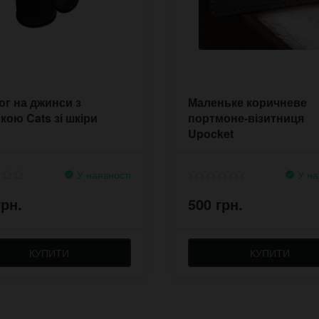
г на джинси з
Маленьке коричневе
скою Cats зі шкіри
портмоне-візитниця
Upocket
У наявності
У на
грн.
500 грн.
КУПИТИ
КУПИТИ