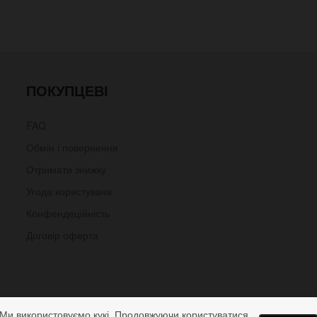
ПОКУПЦЕВІ
FAQ
Обмін і повернення
Отримати знижку
Угода користувача
Конфендеційність
Договір оферта
Ми використовуємо кукі. Продовжуючи користуватися