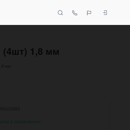
(4шт) 1,8 мм
1,8 мм
PRN22MM
упно к замовленню