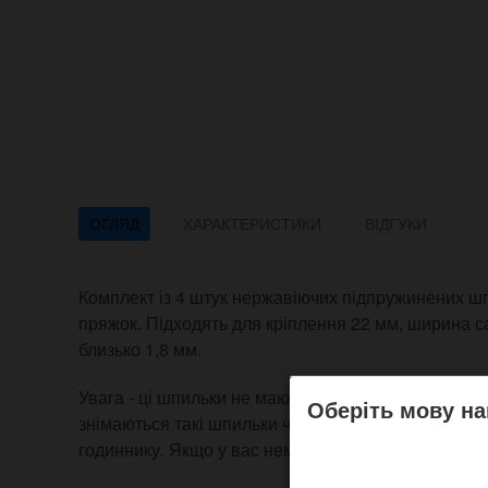
ОГЛЯД
ХАРАКТЕРИСТИКИ
ВІДГУКИ
Комплект із 4 штук нержавіючих підпружинених шп
пряжок. Підходять для кріплення 22 мм, ширина 
близько 1,8 мм.
Увага - ці шпильки не мають фланців (спеціальні 
Оберіть мову на
знімаються такі шпильки через спеціальний наскрі
годиннику. Якщо у вас немає таких отворів, то зня