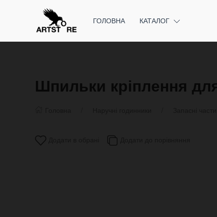
ГОЛОВНА
КАТАЛОГ
Шпильки кріплення для
Головна
Наручні годинники
Запасні част
Додати в обрані
Додати до порівняння