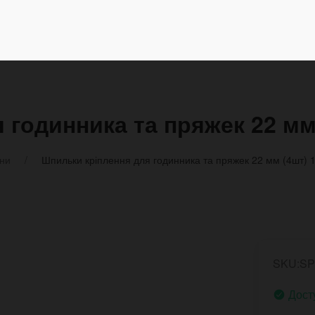
 годинника та пряжек 22 мм 
ини
Шпильки кріплення для годинника та пряжек 22 мм (4шт) 
SKU:S
Дост