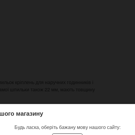
ильок кріплень для наручних годинників і
самої шпильки також 22 мм, мають товщину
пази для підчіплювання інструментами),
шого магазину
зний отвір у пряжці або наручному
ти таку шпильку буде нелегко.
Будь ласка, оберіть бажану мову нашого сайту: