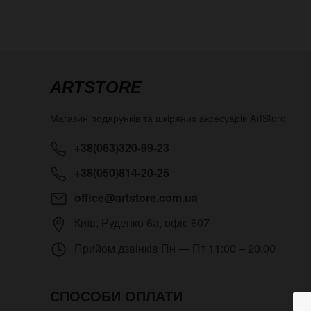
ARTSTORE
Магазин подарунків та шкіряних аксесуарів
ArtStore
+38(063)320-99-23
+38(050)814-20-25
office@artstore.com.ua
Київ
,
Руденко 6а, офіс 607
Прийом дзвінків
Пн — Пт 11:00 – 20:00
СПОСОБИ ОПЛАТИ