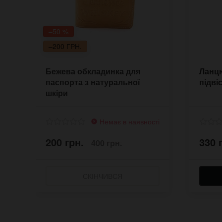
–50 %
–200 ГРН.
Бежева обкладинка для
Ланцю
паспорта з натуральної
підві
шкіри
Немає в наявності
200 грн.
330 
400 грн.
СКІНЧИВСЯ