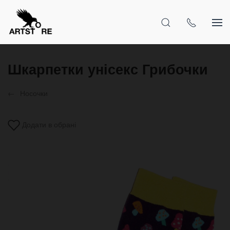
Шкарпетки унісекс Грибочки
Носочки
Додати в обрані