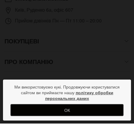
Київ
,
Руденко 6а, офіс 607
Прийом дзвінків
Пн — Пт 11:00 – 20:00
ПОКУПЦЕВІ
ПРО КОМПАНІЮ
СПОСОБИ ОПЛАТИ
Ми використовуємо кукі. Продовжуючи користуватися
сайтом ви приймаєте нашу
політику обробки
персональних даних
ПРИЄДНУЙСЯ В СОЦМЕРЕЖАХ
ОК
Copyright © 2012- 2026 Всі права захищені. Магазин
КУПИТИ