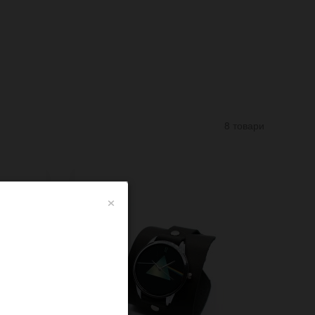
8 товари
×