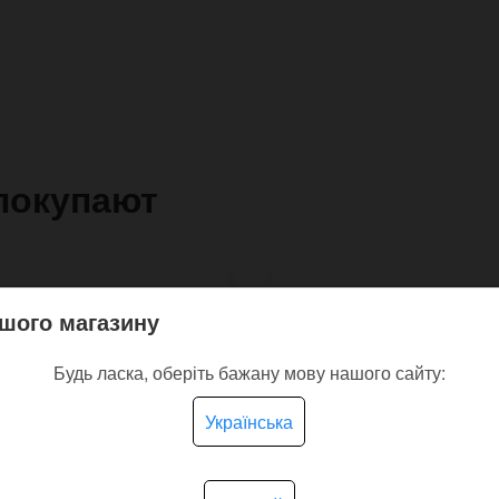
покупают
шого магазину
Будь ласка, оберіть бажану мову нашого сайту:
Українська