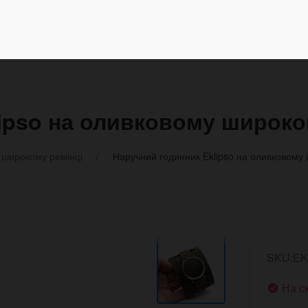
ipso на оливковому широко
 широкому ремінці
Наручний годинник Eklipso на оливковому
SKU:EK
На с