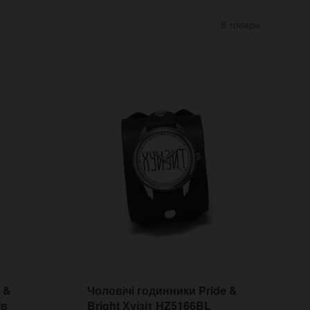
8 товари
 &
Чоловічі годинники Pride &
Ч
ів
Bright Хуізіт HZ5166BL
D