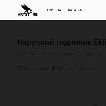
ГОЛОВНА
КАТАЛОГ
Наручний годинник Ekl
Головна
Наручні годинники
Годинники на
Додати в обрані
Додати до порівняння