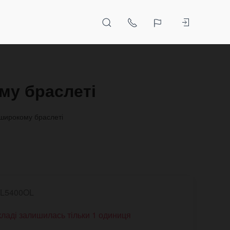
му браслеті
 широкому браслеті
L5400OL
кладі залишилась тільки 1 одиниця