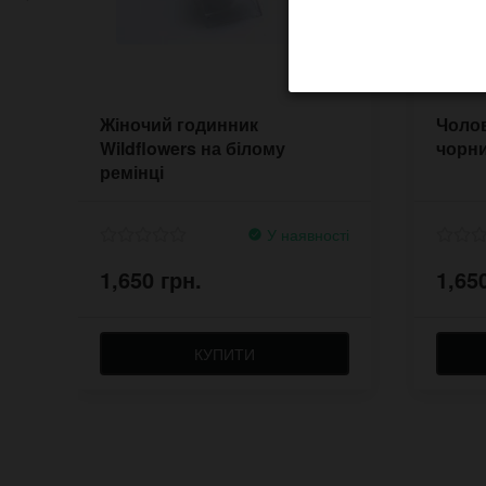
Жіночий годинник
Чолов
Wildflowers на білому
чорн
ремінці
У наявності
1,650 грн.
1,65
КУПИТИ