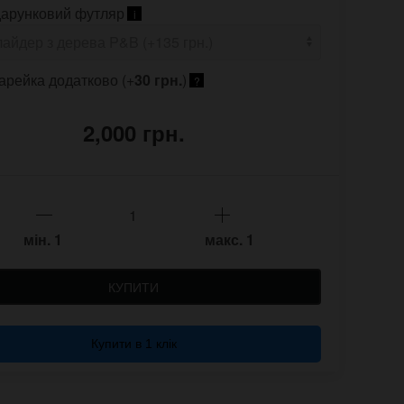
арунковий футляр
i
арейка додатково (+
30 грн.
)
?
2,000 грн.
мін.
1
макс.
1
КУПИТИ
Купити в 1 клік