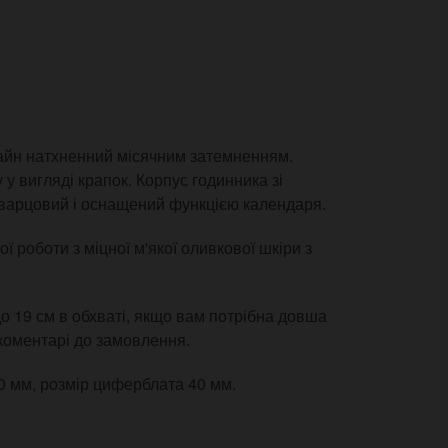
изайн натхненний місячним затемненням.
у вигляді крапок. Корпус годинника зі
кварцовий і оснащений функцією календаря.
 роботи з міцної м'якої оливкової шкіри з
о 19 см в обхваті, якщо вам потрібна довша
 коментарі до замовлення.
60 мм, розмір циферблата 40 мм.