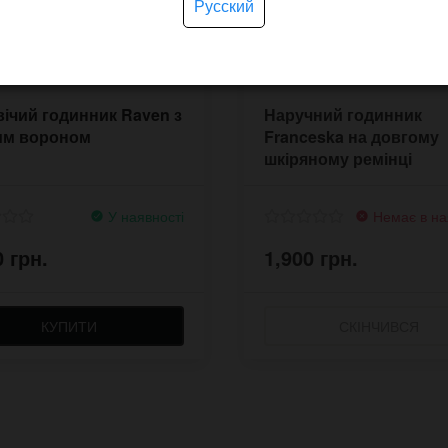
Русский
ічий годинник Raven з
Наручний годинник
им вороном
Franceska на довгому
шкіряному ремінці
У наявності
Немає в на
0 грн.
1,900 грн.
КУПИТИ
СКІНЧИВСЯ