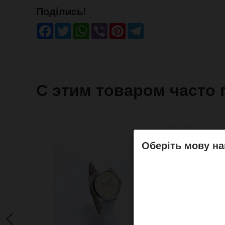
Поділись!
Facebook
Twitter
WhatsApp
Viber
Pinterest
Telegram
С этим товаром часто 
Оберіть мову на