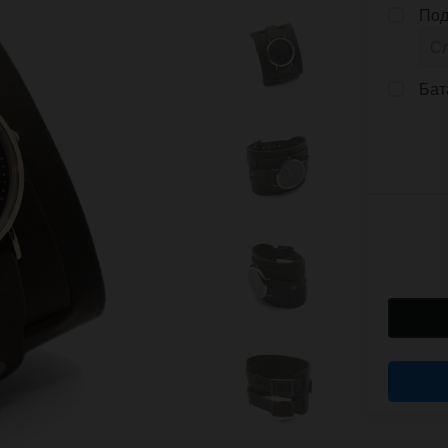
Под
Бат