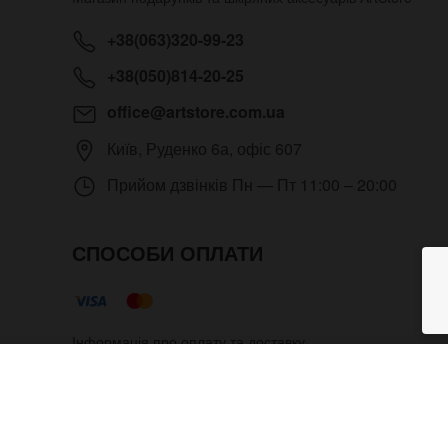
+38(063)320-99-23
+38(050)814-20-25
office@artstore.com.ua
Київ
,
Руденко 6а, офіс 607
Прийом дзвінків
Пн — Пт 11:00 – 20:00
СПОСОБИ ОПЛАТИ
Інформація про оплату та доставку
Наручний годинник Eklipso на
Copyright © 2012- 2026 Всі права захищені. Магазин под
адміністратора.