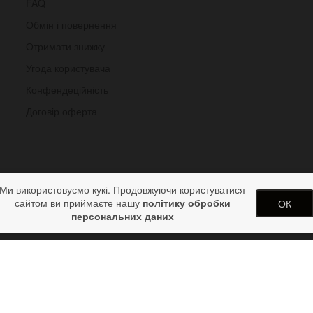
FAQ
Обмін і повернення
Отримати знижку
Угода користувача
Конфендеційність
Договір оферта
Ми використовуємо кукі. Продовжуючи користуватися
сайтом ви приймаєте нашу
політику обробки
ОК
персональних даних
 оливковому широкому браслеті
арунків від дизайн студії ArtStore. Використання матеріалів сайту 