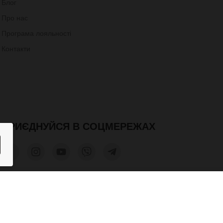
Блог
Про нас
Програма лояльності
Контакти
ПРИЄДНУЙСЯ В СОЦМЕРЕЖАХ
2,000 грн.
КУПИТИ
допускається лише при отриманні письмового дозволу