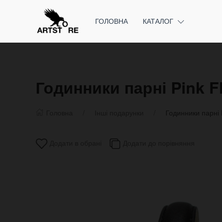
ГОЛОВНА
КАТАЛОГ
Годинники парні Pink F
Головна
Інші подарунки
Годинники парні 
Додати в обрані
Додати до порівняння