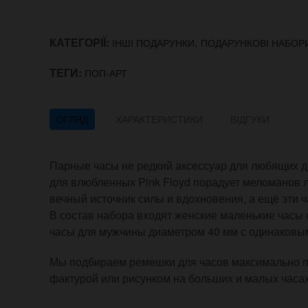
КАТЕГОРІЇ:
,
ІНШІ ПОДАРУНКИ
ПОДАРУНКОВІ НАБОР
ТЕГИ:
ПОП-АРТ
ОГЛЯД
ХАРАКТЕРИСТИКИ
ВІДГУКИ
Парные часы не редкий аксессуар для любящих д
для влюбленных Pink Floyd порадует меломанов лю
вечный источник силы и вдохновения, а ещё эти ч
В состав набора входят женские маленькие часы 
часы для мужчины диаметром 40 мм с одинаковы
Мы подбираем ремешки для часов максимально по
фактурой или рисунком на больших и малых часах