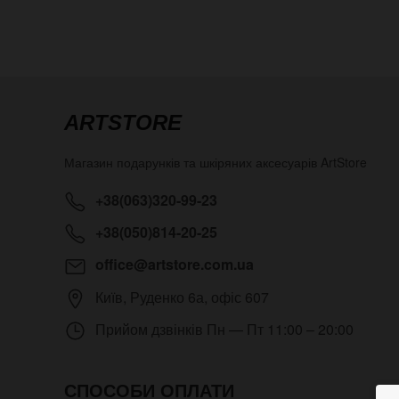
ARTSTORE
Магазин подарунків та шкіряних аксесуарів
ArtStore
+38(063)320-99-23
+38(050)814-20-25
office@artstore.com.ua
Київ
,
Руденко 6а, офіс 607
Прийом дзвінків
Пн — Пт 11:00 – 20:00
СПОСОБИ ОПЛАТИ