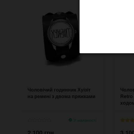
Чоловічий годинник Хуізіт
Чолов
на ремені з двома пряжками
Retro
ходо
У наявності
2,100 грн.
3,10