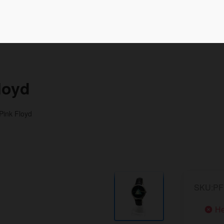
loyd
Pink Floyd
SKU:PF
Не