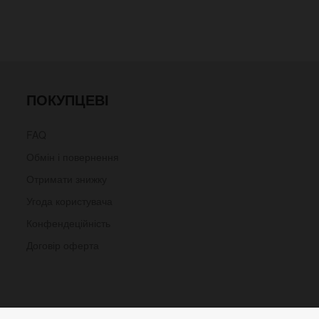
ПОКУПЦЕВІ
FAQ
Обмін і повернення
Отримати знижку
Угода користувача
Конфендеційність
Договір оферта