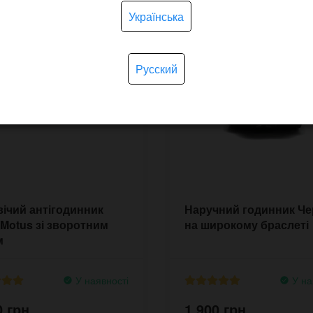
Українська
Русский
ічий антігодинник
Наручний годинник Че
 Motus зі зворотним
на широкому браслеті
м
У наявності
У на
0 грн.
1,900 грн.