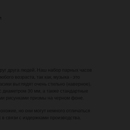
И
руг друга людей. Наш набор парных часов
бого возраста, так как, музыка - это
асики выглядят очень стильно (наверное).
с диаметром 30 мм, а также стандартные
ми рисунками призмы на черном фоне.
хожие, но они могут немного отличаться
 в связи с издержками производства.