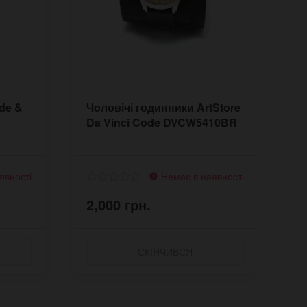
de &
Чоловічі годинники ArtStore
Ч
Da Vinci Code DVCW5410BR
D
явності
Немає в наявності
2,000 грн.
2
СКІНЧИВСЯ