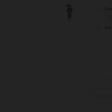
Под
Бат