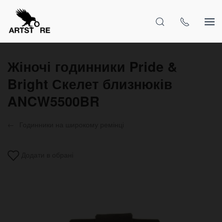
Жіночі годинники Pride &
Bright Скелет близнюків
ANCW5500BR
Годинники на широкому ремінці
Додати в обрані