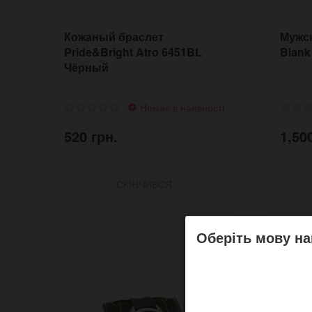
Кожаный браслет
Мужск
Pride&Bright Atro 6451BL
Blank
Чёрный
Немає в наявності
520 грн.
1,50
СКІНЧИВСЯ
Оберіть мову на