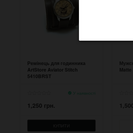
Ремінець для годинника
Мужск
ArtStore Aviator Stitch
Matte
5410BRST
У наявності
1,250 грн.
1,50
КУПИТИ