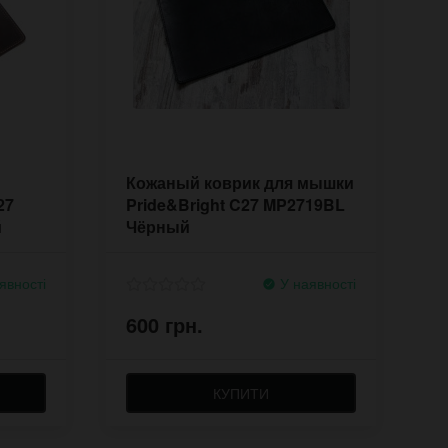
Кожаный коврик для мышки
27
Pride&Bright C27 MP2719BL
й
Чёрный
явності
У наявності
600 грн.
КУПИТИ