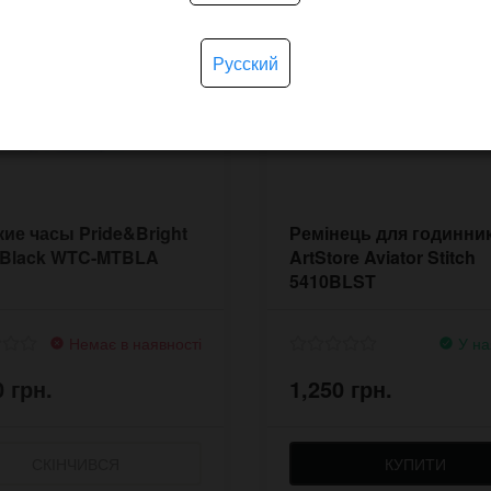
Русский
ие часы Pride&Bright
Ремінець для годинни
 Black WTC-MTBLA
ArtStore Aviator Stitch
5410BLST
Немає в наявності
У на
0 грн.
1,250 грн.
СКІНЧИВСЯ
КУПИТИ