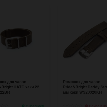
ок для часов
Ремешок для часов
&Bright НАТО хаки 22
Pride&Bright Daddy Str
122BR
мм хаки WS20320KH
У наявності
Немає в на