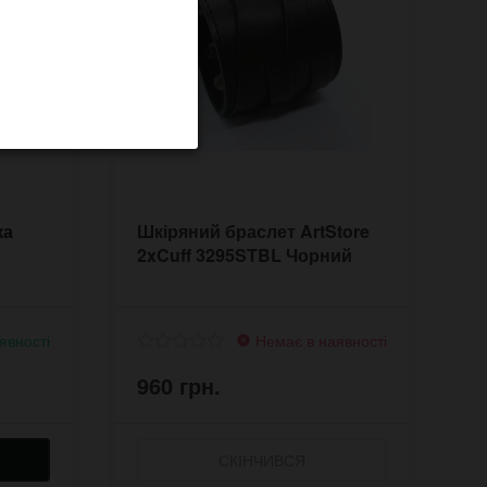
ка
Шкіряний браслет ArtStore
2xCuff 3295STBL Чорний
явності
Немає в наявності
960 грн.
СКІНЧИВСЯ