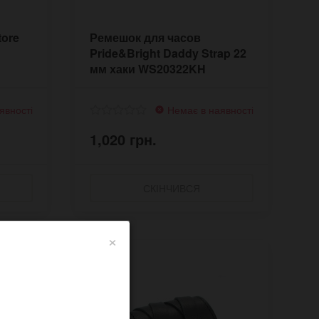
tore
Ремешок для часов
Pride&Bright Daddy Strap 22
мм хаки WS20322KH
явності
Немає в наявності
1,020 грн.
СКІНЧИВСЯ
×