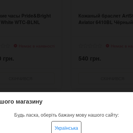
ие часы Pride&Bright
Кожаный браслет ArtS
 White WTC-BLNL
Aviator 6410BL Чёрный
Немає в наявності
Немає в на
0 грн.
540 грн.
СКІНЧИВСЯ
СКІНЧИВСЯ
шого магазину
Будь ласка, оберіть бажану мову нашого сайту:
Українська