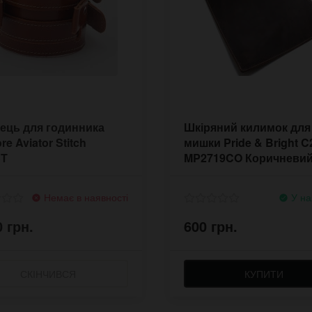
ець для годинника
Шкіряний килимок для
re Aviator Stitch
мишки Pride & Bright C
ST
MP2719CO Коричневи
Немає в наявності
У на
0 грн.
600 грн.
СКІНЧИВСЯ
КУПИТИ