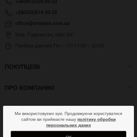
+38(063)320-99-23
+38(050)814-20-25
office@artstore.com.ua
Київ
,
Руденко 6а, офіс 607
Прийом дзвінків
Пн — Пт 11:00 – 20:00
ПОКУПЦЕВІ
ПРО КОМПАНІЮ
СПОСОБИ ОПЛАТИ
Ми використовуємо кукі. Продовжуючи користуватися
сайтом ви приймаєте нашу
політику обробки
персональних даних
ПРИЄДНУЙСЯ В СОЦМЕРЕЖАХ