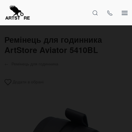
Ремінець для годинника
ArtStore Aviator 5410BL
Ремінець для годинника
Додати в обрані