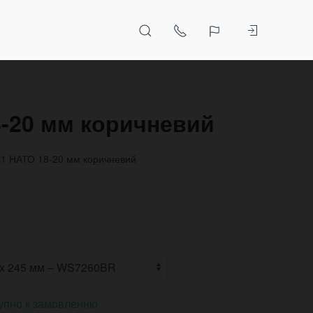
8-20 мм коричневий
B1 НАТО 18-20 мм коричневий
упно к замовленню