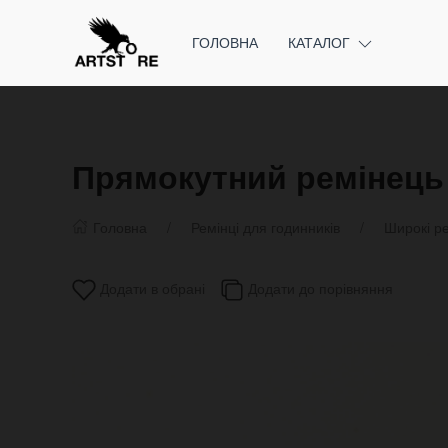
ГОЛОВНА
КАТАЛОГ
Прямокутний ремінець
Головна
Ремінці для годинників
Широкі ре
Додати в обрані
Додати до порівняння