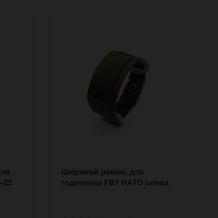
для
Шкіряний ремінь для
В
-22
годинника FB1 НАТО олива
г
к