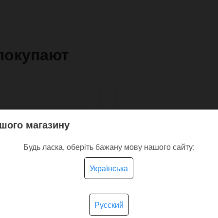
покупают
шого магазину
Будь ласка, оберіть бажану мову нашого сайту:
Українська
Русский