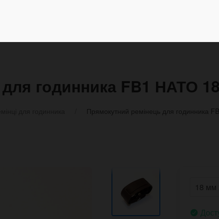
 для годинника FB1 НАТО 1
мінці для годинника
Прямокутний ремінець для годинника F
Дост