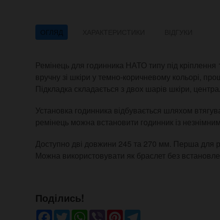
ОГЛЯД
ХАРАКТЕРИСТИКИ
ВІДГУКИ
Ремінець для годинника НАТО типу під кріплення 1
вручну зі шкіри у темно-коричневому кольорі, пр
Підкладка складається з двох шарів шкіри, центр
Установка годинника відбувається шляхом втягува
ремінець можна встановити годинник із незнімни
Доступно дві довжини 245 та 270 мм. Перша для ру
Можна використовувати як браслет без встановле
Поділись!
Facebook
Twitter
WhatsApp
Viber
Pinterest
Telegram