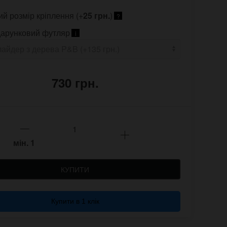
ий розмір кріплення (+
25 грн.
)
?
арунковий футляр
i
730 грн.
мін.
1
КУПИТИ
Купити в 1 клік