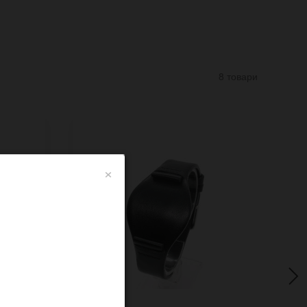
8 товари
×