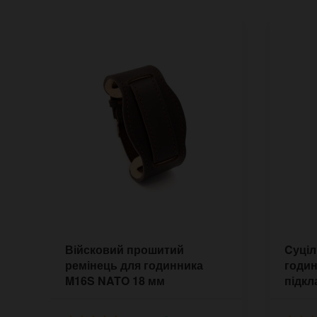
Війсковий прошитий
Cуціл
ремінець для годинника
годин
M16S NATO 18 мм
підк