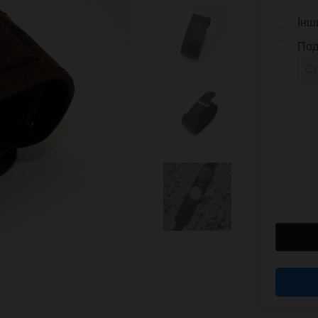
Інш
Под