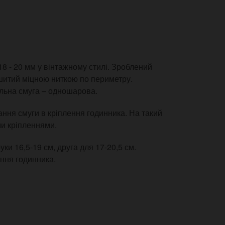
8 - 20 мм у вінтажному стилі. Зроблений
ошитий міцною ниткою по периметру.
альна смуга – одношарова.
ння смуги в кріплення годинника. На такий
ми кріпленнями.
ки 16,5-19 см, друга для 17-20,5 см.
ння годинника.