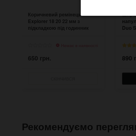
Коричневий ремінець
Широ
Explorer 18 20 22 мм з
напул
підкладкою під годинник
Duo S
Немає в наявності
650 грн.
890 
СКІНЧИВСЯ
Рекомендуємо перегля