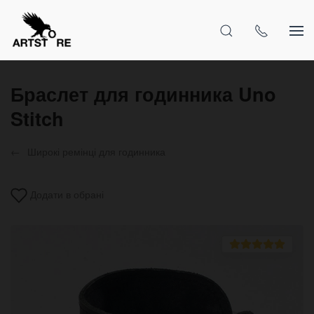
Браслет для годинника Uno
Stitch
Широкі ремінці для годинника
Додати в обрані