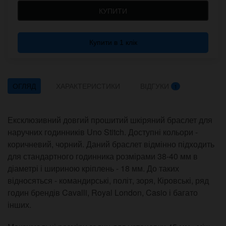
КУПИТИ
Купити в 1 клік
ОГЛЯД
ХАРАКТЕРИСТИКИ
ВІДГУКИ
1
Ексклюзивний довгий прошитий шкіряний браслет для
наручних годинників Uno Stitch. Доступні кольори -
коричневий, чорний. Даний браслет відмінно підходить
для стандартного годинника розмірами 38-40 мм в
діаметрі і шириною кріплень - 18 мм. До таких
відносяться - командирські, політ, зоря, Кіровські, ряд
годин брендів Cavalli, Royal London, Casio і багато
інших.