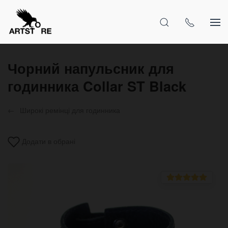
Чорний напульсник для
годинника Collar ST Black
Широкі ремінці для годинника
Додати в обрані