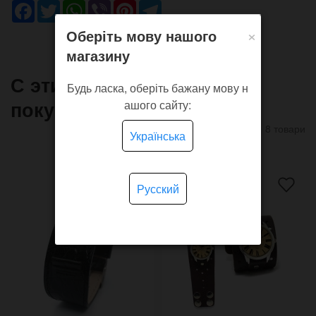
Facebook
Twitter
WhatsApp
Viber
Pinterest
Telegram
×
Оберіть мову нашого
магазину
С этим товаром часто
Будь ласка, оберіть бажану мову н
покупают
ашого сайту:
8 товари
Українська
Русский