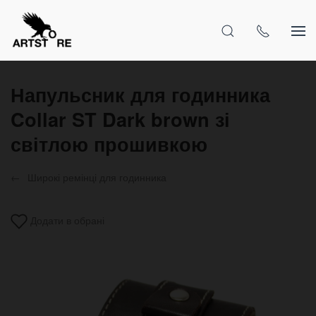
Напульсник для годинника
Collar ST Dark brown зі
світлою прошивкою
Широкі ремінці для годинника
Додати в обрані