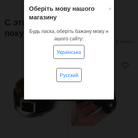
×
Оберіть мову нашого
магазину
С этим товаром часто
покупают
Будь ласка, оберіть бажану мову н
ашого сайту:
8 товари
Українська
Русский