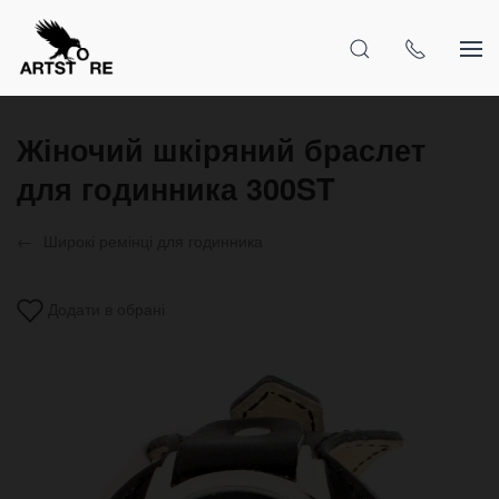
Жіночий шкіряний браслет
для годинника 300ST
Широкі ремінці для годинника
Додати в обрані