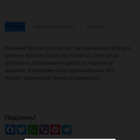
ОГЛЯД
ХАРАКТЕРИСТИКИ
ВІДГУКИ
Кожаный браслет для часов с фигурной высечкой для
крупных женских часов. Выполнен в стиле ретро,
доступен в ассортименте цветов от черного до
красного. Изготовлен из натуральной кожи КРС,
прошит капроновой нитью по периметру.
Поділись!
Facebook
Twitter
WhatsApp
Viber
Pinterest
Telegram